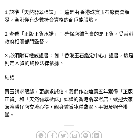
1. 認準「天然翡翠標誌」： 這是由 香港珠寶玉石廠商會頒
發，全港僅有少數符合資格的商戶能張貼。
2. 查看「正版正貨承諾」： 確保店鋪售賣的是正貨，受香港
政府相關部門監督。
3. 必須附有權威證書： 如「香港玉石鑑定中心」證書，這是
判定 A 貨的終極法律依據。
結語
買玉講求眼緣，更講求誠信。我們作為連續五年獲得「正版
正貨」和「天然翡翠標誌」認證的香港翡翠老店，歡迎大家
蒞臨灣仔店交流心得，親身鑑賞冰種翡翠、手鐲及觀音掛
墜。