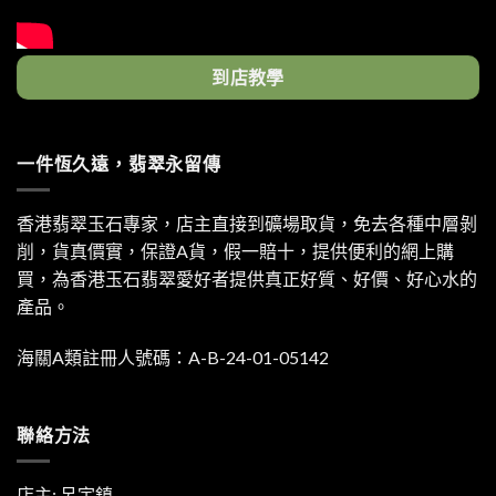
到店教學
一件恆久遠，翡翠永留傳
香港翡翠玉石專家，店主直接到礦場取貨，免去各種中層剝
削，貨真價實，保證A貨，假一賠十，提供便利的網上購
買，為香港玉石翡翠愛好者提供真正好質、好價、好心水的
產品。
海關A類註冊人號碼：A-B-24-01-05142
聯絡方法
店主: 呂宇鎮