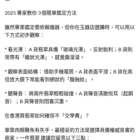
2025 專家教你 3 個簡單鑑定方法
雖然專業鑑定需依賴儀器，但你在玉器店選購時，可以用以
下方式初步觀察：
* 看光澤： A 貨翡翠具備「玻璃光澤」，反射銳利；B 貨則
常帶有「蠟狀光澤」，感覺霧濛濛。
* 觀察表面結構： 借助手機電筒，A 貨表面平滑；B 貨在高
倍放大鏡下常能看到網狀的「酸蝕紋」。
* 聽聲音： 將兩件翡翠輕輕碰撞，A 貨聲音清脆悅耳（起鋼
音）；B 貨聲音則悶塞沉重。
在香港買翡翠如何確保不「交學費」？
單靠肉眼難免有失手，最穩妥的方法是選擇具備權威背書的
商家。一件翡翠 建議您留意以下三點：