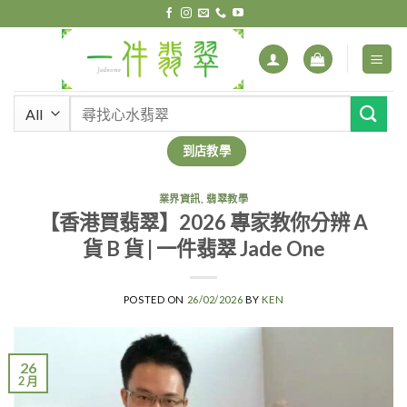
Skip
to
content
搜
尋
關
到店教學
鍵
字:
業界資訊
,
翡翠教學
【香港買翡翠】2026 專家教你分辨 A
貨 B 貨 | 一件翡翠 Jade One
POSTED ON
26/02/2026
BY
KEN
26
2 月