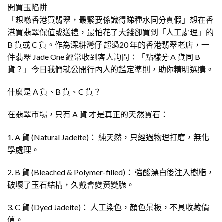
開買玉陷阱
「想喺香港買翡翠，最緊要係識得睇種水同分真假」想在香
港買翡翠保值或送禮，最怕花了大錢卻買到「人工處理」的
B 貨或 C 貨。作為深耕灣仔 超過20 年的香港翡翠老店，一
件翡翠 Jade One 經常收到客人詢問：「點樣分 A 貨同 B
貨？」今日我們就公開行內人的鑑定準則，助你精明選購。
什麼是 A 貨、B 貨、C 貨？
在翡翠市場，只有 A 貨 才是真正的天然寶石：
1. A 貨 (Natural Jadeite)： 純天然，只經過物理打磨，無化
學處理。
2. B 貨 (Bleached & Polymer-filled)： 強酸漂白後注入樹脂，
破壞了玉石結構，久戴會變黃變脆。
3. C 貨 (Dyed Jadeite)： 人工染色，顏色呆板，不具收藏價
值。