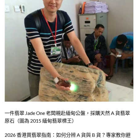
一件翡翠 Jade One 老闆親赴緬甸公盤，採購天然 A 貨翡翠
原石（圖為 2015 緬甸翡翠標王）
2026 香港買翡翠指南：如何分辨 A 貨與 B 貨？專家教你避