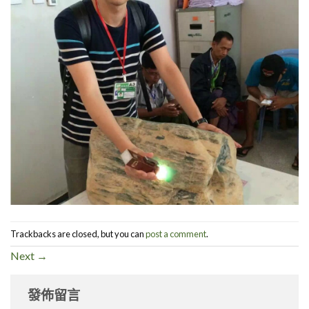
Trackbacks are closed, but you can
post a comment
.
Next
→
發佈留言