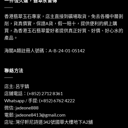
一件恆久遠，翡翠永留傳
香港翡翠玉石專家，店主直接到礦場取貨，免去各種中層剝
削，貨真價實，保證A貨，假一賠十，提供便利的網上購
買，為香港玉石翡翠愛好者提供真正好質、好價、好心水的
產品。
海關A類註冊人號碼：A-B-24-01-05142
聯絡方法
店主: 呂宇鎮
店鋪電話：(+852) 2712 8361
Whatsapp / 手提:
(+852) 6762 4222
微信: jadeone888
電郵:
jadeone8413@gmail.com
店址: 灣仔軒尼詩道342號國華大樓地下A2舖