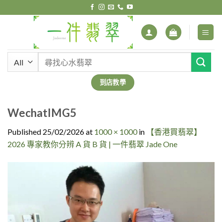
Skip
to
content
搜
尋
關
到店教學
鍵
字:
WechatIMG5
Published
25/02/2026
at
1000 × 1000
in
【香港買翡翠】
2026 專家教你分辨 A 貨 B 貨 | 一件翡翠 Jade One