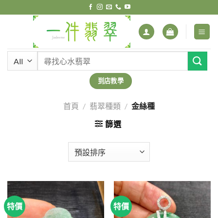
Skip
to
content
搜
尋
關
到店教學
鍵
字:
首頁
/
翡翠種類
/
金絲種
篩選
特價
特價