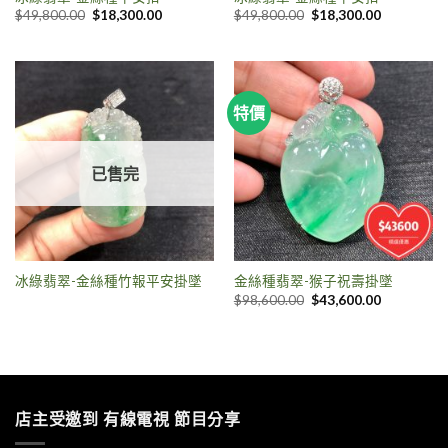
$
49,800.00
$
18,300.00
$
49,800.00
$
18,300.00
特價
已售完
冰綠翡翠-金絲種竹報平安掛墜
金絲種翡翠-猴子祝壽掛墜
$
98,600.00
$
43,600.00
店主受邀到 有線電視 節目分享