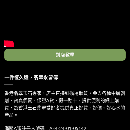
到店教學
一件恆久遠，翡翠永留傳
香港翡翠玉石專家，店主直接到礦場取貨，免去各種中層剝
削，貨真價實，保證A貨，假一賠十，提供便利的網上購
買，為香港玉石翡翠愛好者提供真正好質、好價、好心水的
產品。
海關A類註冊人號碼：A-B-24-01-05142