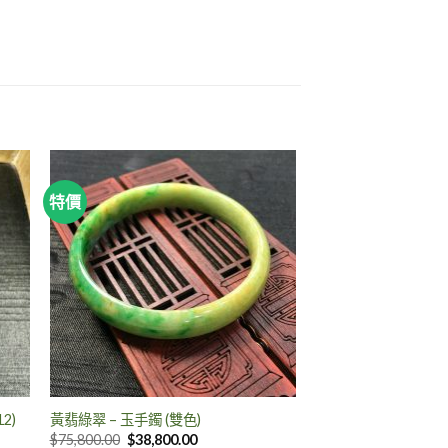
特價
2)
黃翡綠翠 – 玉手鐲 (雙色)
$
75,800.00
$
38,800.00