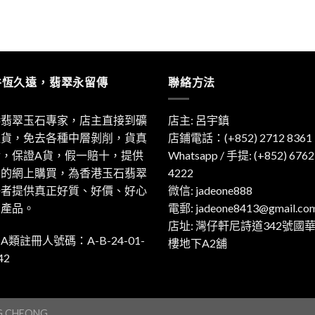
件恆久遠，翡翠永留傳
聯絡方法
港翡翠玉石專家，店主直接到礦
店主: 呂宇鎮
取貨，免去各種中層剝削，貨真
店鋪電話：(+852) 2712 8361
實，保證A貨，假一賠十，提供
Whatsapp / 手提:
(+852) 6762
利的網上購買，為香港玉石翡翠
4222
好者提供真正好質、好價、好心
微信: jadeone888
的產品。
電郵:
jadeone8413@gmail.co
店址: 灣仔軒尼詩道342號國
A類註冊人號碼：A-B-24-01-
樓地下A2舖
42
G CHEONG