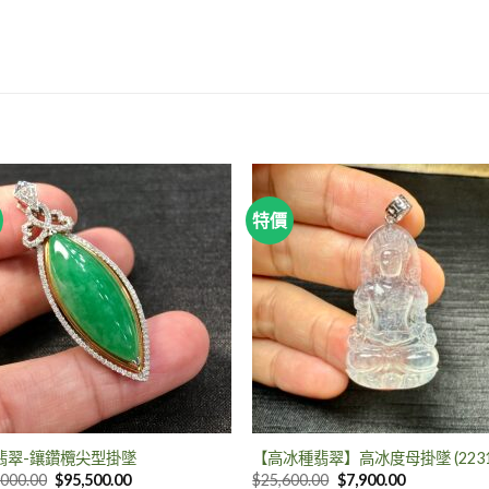
特價
翡翠-鑲鑽欖尖型掛墜
【高冰種翡翠】高冰度母掛墜 (2231
,000.00
$
95,500.00
$
25,600.00
$
7,900.00