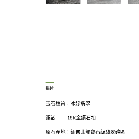
描述
玉石種質：
冰綠翡翠
鑲嵌： 18K金鑽石扣
原石產地：緬甸北部寶石級翡翠礦區