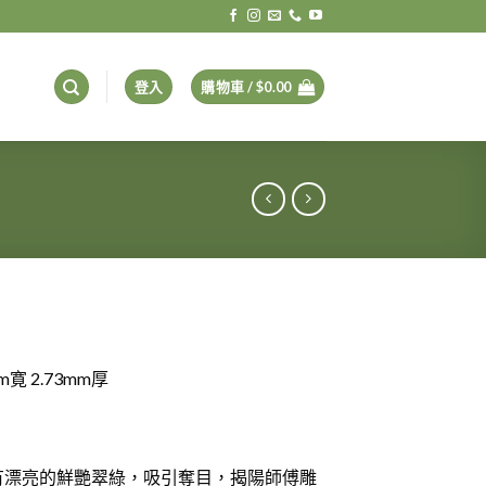
登入
購物車 /
$
0.00
m寛 2.73mm厚
有漂亮的鮮艷翠綠，吸引奪目，揭陽師傅雕