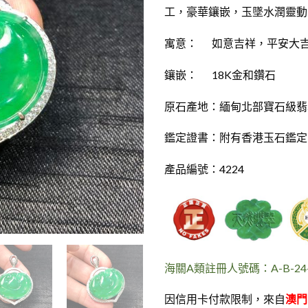
工，豪華鑲嵌，玉墜水潤靈動
寓意： 如意吉祥，平安大
鑲嵌： 18K金和鑽石
原石產地：緬甸北部寶石級翡
鑑定證書：附有香港玉石鑑定
產品編號：4224
海關A類註冊人號碼：A-B-24-0
因信用卡付款限制，來自
澳門