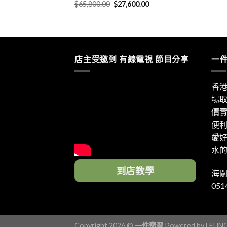
$
65,800.00
$
27,600.00
店主受邀到 有線電視 節目分享
一
香
場
價
便
愛
水
到店教學
海關
051
Copyright 2026 ©
一件翡翠
Powered by
LEUN