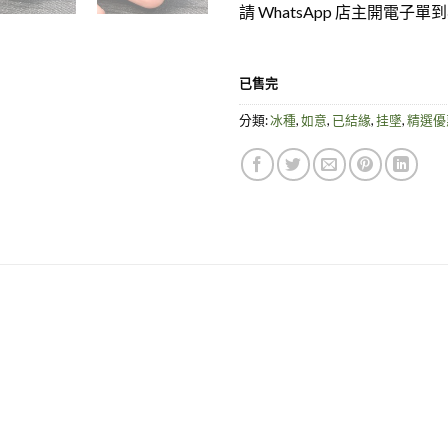
請 WhatsApp 店主開電子
已售完
分類:
冰種
,
如意
,
已結緣
,
挂墜
,
精選優