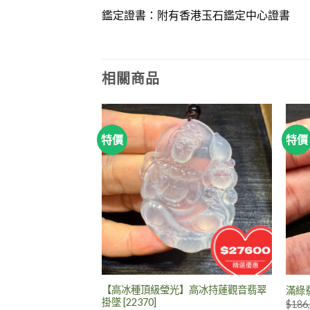
鑑定證書：
附有
香港玉石鑑定中心證書
相關商品
特價
特價
售完
【高冰種頂級瑩光】高冰持蓮觀音翡翠
墜
滿綠
掛墜 [22370]
$
186