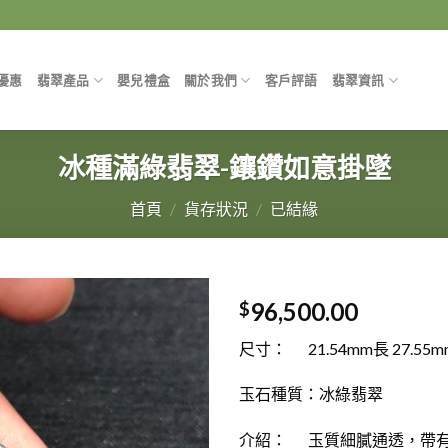
優惠
翡翠產品
嬰兒禮盒
關於我們
客戶評語
翡翠資訊
冰種滿綠翡翠-鑲鑽如意掛墜
首頁
/
貨存狀況
/
已結緣
96,500.00
$
尺寸： 21.54mm長 27.55m
玉石種質：冰綠翡翠
介紹： 玉質細膩通透，帶