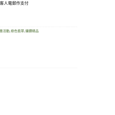
單到客人電郵作支付
惠活動
,
綠色翡翠
,
鑲鑽精品