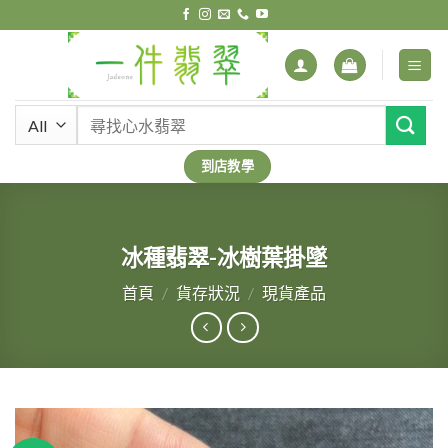
Skip
to
content
搜
尋
關
到店教學
鍵
字:
冰種翡翠-冰樹葉掛墜
首頁
/
貨存狀況
/
現貨產品