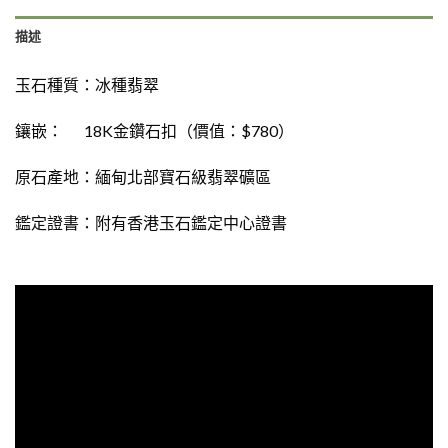
描述
玉石種質：
冰種翡翠
鑲嵌： 18K金鑽石扣（價值：$780）
原石產地：緬甸北部寶石級翡翠礦區
鑑定證書：
附有
香港玉石鑑定中心證書