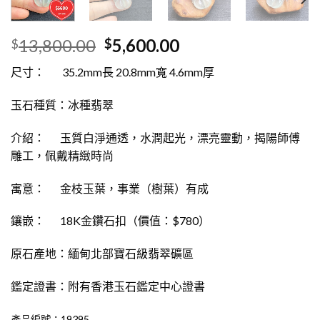
13,800.00
5,600.00
$
$
尺寸： 35.2mm長 20.8mm寬 4.6mm厚
玉石種質：冰種翡翠
介紹： 玉質白淨通透，水潤起光，漂亮靈動，揭陽師傅
雕工，佩戴精緻時尚
寓意： 金枝玉葉，事業（樹葉）有成
鑲嵌： 18K金鑽石扣（價值：$780）
原石產地：緬甸北部寶石級翡翠礦區
鑑定證書：附有香港玉石鑑定中心證書
產品編號：19395