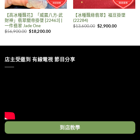
【高冰種飄花】「威震八方·武
【冰種飄綠翡翠】福豆掛墜
財神」翡翠關帝掛墜 [22463] |
(22284)
一件翡翠 Jade One
$
13,600.00
$
2,900.00
$
56,900.00
$
18,200.00
店主受邀到 有線電視 節目分享
到店教學