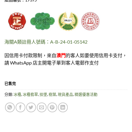
海關A類註冊人號碼：A-B-24-01-05142
因信用卡付款限制，來自
澳門
的客人如要使用信用卡支付，
請 WhatsApp 店主開電子單到客人電郵作支付
已售完
分類:
冰種
,
冰種翡翠
,
挂墜
,
樹葉
,
現貨產品
,
精選優惠活動