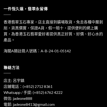
一件恆久遠，翡翠永留傳
香港翡翠玉石專家，店主直接到礦場取貨，免去各種中層剝
削，貨真價實，保證A貨，假一賠十，提供便利的網上購
買，為香港玉石翡翠愛好者提供真正好質、好價、好心水的
產品。
海關A類註冊人號碼：A-B-24-01-05142
聯絡方法
店主: 呂宇鎮
店鋪電話：(+852) 2712 8361
Whatsapp / 手提:
(+852) 6762 4222
微信: jadeone888
電郵:
jadeone8413@gmail.com