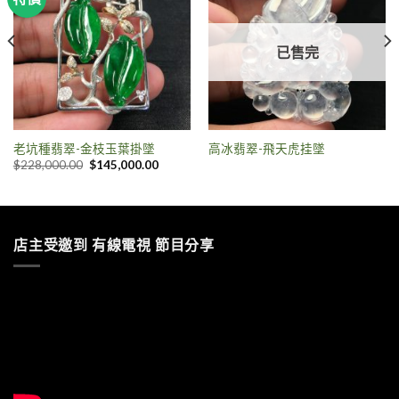
已售完
老坑種翡翠-金枝玉葉掛墜
高冰翡翠-飛天虎挂墜
$
228,000.00
$
145,000.00
店主受邀到 有線電視 節目分享