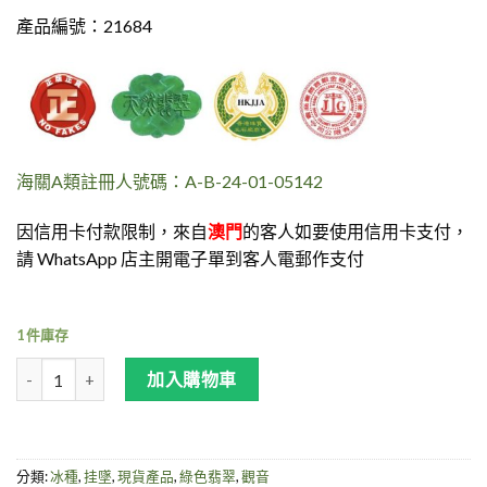
產品編號：21684
海關A類註冊人號碼：A-B-24-01-05142
因信用卡付款限制，來自
澳門
的客人如要使用信用卡支付，
請 WhatsApp 店主開電子單到客人電郵作支付
1 件庫存
冰綠翡翠-冰綠淨瓶觀音玉墜 數量
加入購物車
分類:
冰種
,
挂墜
,
現貨產品
,
綠色翡翠
,
觀音