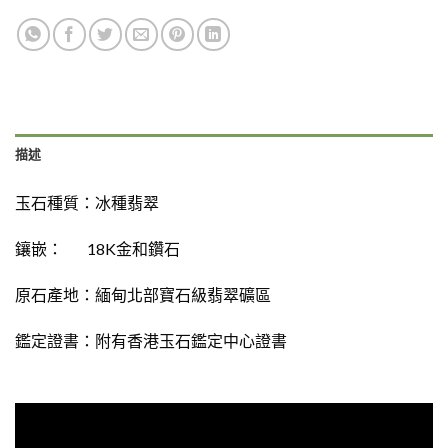
描述
玉石種質：
冰種翡翠
鑲嵌：
18K金和鑽石
原石產地：緬甸北部寶石級翡翠礦區
鑑定證書：
附有香港玉石鑑定中心證書