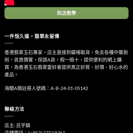
到店教學
一件恆久遠，翡翠永留傳
香港翡翠玉石專家，店主直接到礦場取貨，免去各種中層剝
削，貨真價實，保證A貨，假一賠十，提供便利的網上購
買，為香港玉石翡翠愛好者提供真正好質、好價、好心水的
產品。
海關A類註冊人號碼：A-B-24-01-05142
聯絡方法
店主: 呂宇鎮
店鋪電話：(+852) 2712 8361