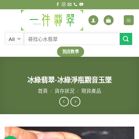
Skip
to
content
搜
尋
關
到店教學
鍵
字:
冰綠翡翠-冰綠淨瓶觀音玉墜
首頁
/
貨存狀況
/
現貨產品