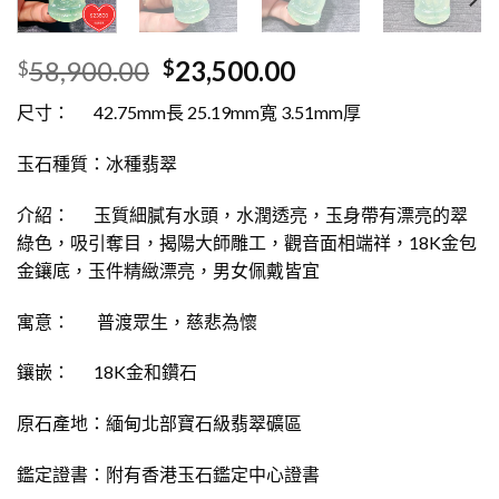
58,900.00
23,500.00
$
$
尺寸： 42.75mm長 25.19mm寬 3.51mm厚
玉石種質：冰種翡翠
介紹： 玉質細膩有水頭，水潤透亮，玉身帶有漂亮的翠
綠色，吸引奪目，揭陽大師雕工，觀音面相端祥，18K金包
金鑲底，玉件精緻漂亮，男女佩戴皆宜
寓意： 普渡眾生，慈悲為懷
鑲嵌： 18K金和鑽石
原石產地：緬甸北部寶石級翡翠礦區
鑑定證書：附有香港玉石鑑定中心證書