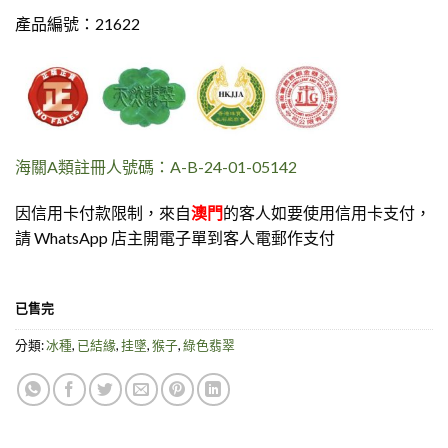
產品編號：21622
海關A類註冊人號碼：A-B-24-01-05142
因信用卡付款限制，來自
澳門
的客人如要使用信用卡支付，
請 WhatsApp 店主開電子單到客人電郵作支付
已售完
分類:
冰種
,
已結緣
,
挂墜
,
猴子
,
綠色翡翠