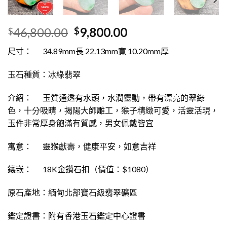
46,800.00
9,800.00
$
$
尺寸： 34.89mm長 22.13mm寛 10.20mm厚
玉石種質：冰綠翡翠
介紹： 玉質通透有水頭，水潤靈動，帶有漂亮的翠綠
色，十分吸睛，揭陽大師雕工，猴子精緻可愛，活靈活現，
玉件非常厚身飽滿有質感，男女佩戴皆宜
寓意： 靈猴獻壽，健康平安，如意吉祥
鑲嵌： 18K金鑽石扣（價值：$1080）
原石產地：緬甸北部寶石級翡翠礦區
鑑定證書：附有香港玉石鑑定中心證書