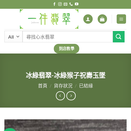
Skip
to
content
搜
尋
關
到店教學
鍵
字:
冰綠翡翠-冰綠猴子祝壽玉墜
首頁
/
貨存狀況
/
已結緣