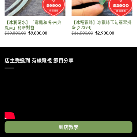
【冰潤晴水】「鸞鳳和鳴·古典
【冰種飄綠】冰飄綠玉勾翡翠掛
鳳首」翡翠對簪
墜 [22394]
$
39,800.00
$
9,800.00
$
16,500.00
$
2,900.00
店主受邀到 有線電視 節目分享
到店教學