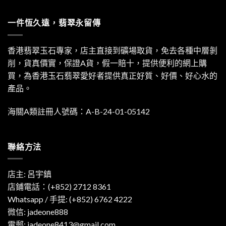
一件恆久遠，翡翠永留傳
香港翡翠玉石專家，店主直接到礦場取貨，免去各種中層剝
削，貨真價實，保證A貨，假一賠十，提供便利的網上購
買，為香港玉石翡翠愛好者提供真正好質、好價、好心水的
產品。
海關A類註冊人號碼：A-B-24-01-05142
聯絡方法
店主: 呂宇鎮
店鋪電話：(+852) 2712 8361
Whatsapp / 手提:
(+852) 6762 4222
微信: jadeone888
電郵:
jadeone8413@gmail.com