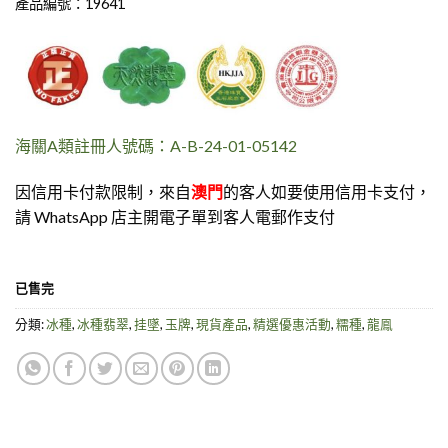
產品編號：19641
海關A類註冊人號碼：A-B-24-01-05142
因信用卡付款限制，來自
澳門
的客人如要使用信用卡支付，
請 WhatsApp 店主開電子單到客人電郵作支付
已售完
分類:
冰種
,
冰種翡翠
,
挂墜
,
玉牌
,
現貨產品
,
精選優惠活動
,
糯種
,
龍鳯