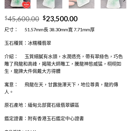
45,600.00
23,500.00
$
$
尺寸： 51.57mm長 38.30mm寛 7.71mm厚
玉石種質：冰糯種翡翠
介紹： 玉質細膩有水頭，水潤透亮，帶有翠綠色，巧色
雕了飛龍和高峰，揭陽大師雕工，騰龍神態威猛，栩栩如
生，龍牌大件佩戴大方得體
寓意： 飛龍在天，甘露施澤天下，地位尊貴，龍的傳
人。
原石產地：緬甸北部寶石級翡翠礦區
鑑定證書：附有香港玉石鑑定中心證書