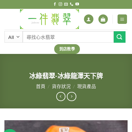
Skip
to
content
搜
尋
關
到店教學
鍵
字:
冰綠翡翠-冰綠龍澤天下牌
首頁
/
貨存狀況
/
現貨產品