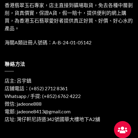
香港翡翠玉石專家，店主直接到礦場取貨，免去各種中層剝
削，貨真價實，保證A貨，假一賠十，提供便利的網上購
買，為香港玉石翡翠愛好者提供真正好質、好價、好心水的
產品。
海關A類註冊人號碼：A-B-24-01-05142
聯絡方法
店主: 呂宇鎮
店鋪電話：(+852) 2712 8361
Whatsapp / 手提:
(+852) 6762 4222
微信: jadeone888
電郵:
jadeone8413@gmail.com
店址: 灣仔軒尼詩道342號國華大樓地下A2舖