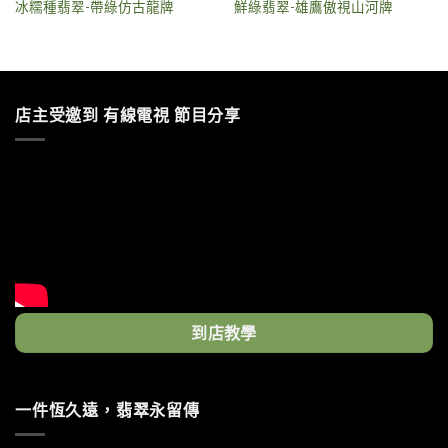
冰糯種翡翠-帶綠仿古龍牌
鮮綠翡翠-雄鷹傲視山河牌
店主受邀到 有線電視 節目分享
到店教學
一件恆久遠，翡翠永留傳