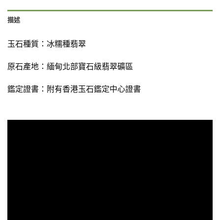
描述
玉石種質：
冰糯種翡翠
原石產地：緬甸北部寶石級翡翠礦區
鑑定證書：
附有
香港玉石鑑定中心證書