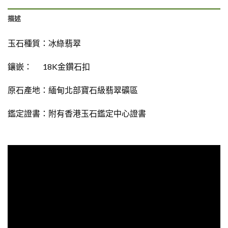
描述
玉石種質：
冰綠翡翠
鑲嵌： 18K金鑽石扣
原石產地：緬甸北部寶石級翡翠礦區
鑑定證書：
附有
香港玉石鑑定中心證書