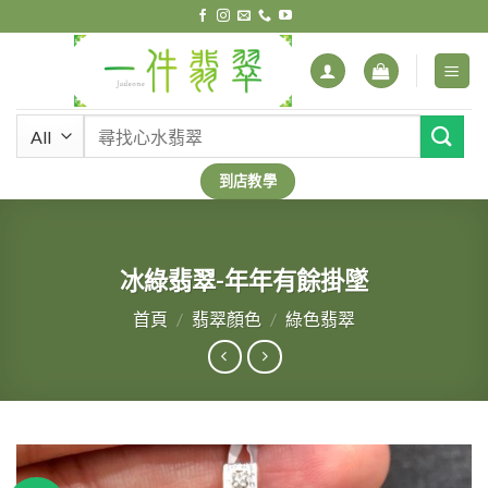
Skip
to
content
搜
尋
關
到店教學
鍵
字:
冰綠翡翠-年年有餘掛墜
首頁
/
翡翠顏色
/
綠色翡翠