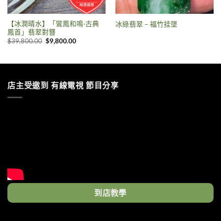
【冰潤晴水】「鸞鳳和鳴·古典
冰綠翡翠 – 福竹挂墜
鳳首」翡翠對簪
$
39,800.00
$
9,800.00
店主受邀到 有線電視 節目分享
到店教學