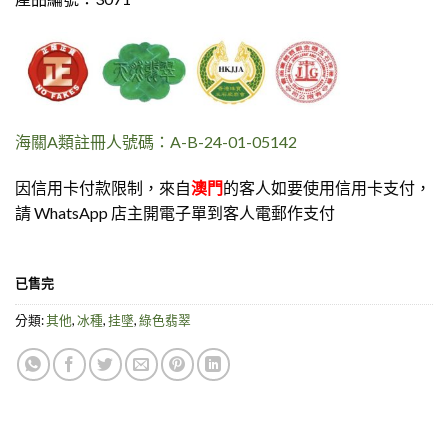
海關A類註冊人號碼：A-B-24-01-05142
因信用卡付款限制，來自
澳門
的客人如要使用信用卡支付，
請 WhatsApp 店主開電子單到客人電郵作支付
已售完
分類:
其他
,
冰種
,
挂墜
,
綠色翡翠