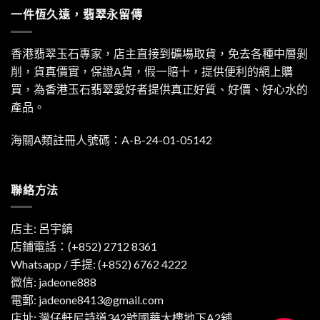
一件恆久遠，翡翠永留傳
香港翡翠玉石專家，店主直接到礦場取貨，免去各種中層剝
削，貨真價實，保證A貨，假一賠十，提供便利的網上購
買，為香港玉石翡翠愛好者提供真正好質、好價、好心水的
產品。
海關A類註冊人號碼：A-B-24-01-05142
聯絡方法
店主: 呂宇鎮
店鋪電話：(+852) 2712 8361
Whatsapp / 手提:
(+852) 6762 4222
微信: jadeone888
電郵:
jadeone8413@gmail.com
店址: 灣仔軒尼詩道342號國華大樓地下A2舖