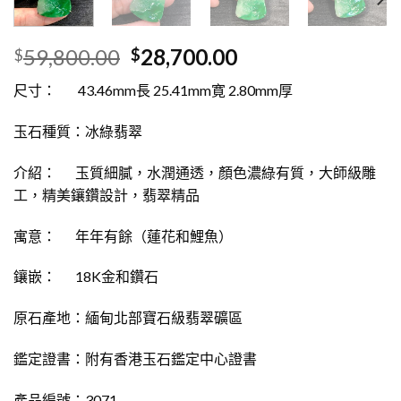
59,800.00
28,700.00
$
$
尺寸： 43.46mm長 25.41mm寛 2.80mm厚
玉石種質：冰綠翡翠
介紹： 玉質細膩，水潤通透，顏色濃綠有質，大師級雕
工，精美鑲鑽設計，翡翠精品
寓意： 年年有餘（蓮花和鯉魚）
鑲嵌： 18K金和鑽石
原石產地：緬甸北部寶石級翡翠礦區
鑑定證書：附有香港玉石鑑定中心證書
產品編號：3071