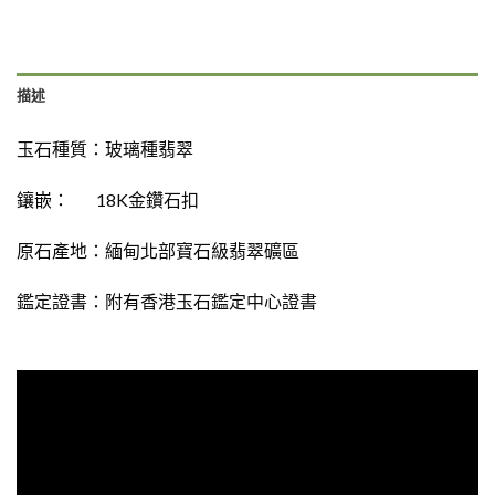
描述
玉石種質：
玻璃種翡翠
鑲嵌： 18K金鑽石扣
原石產地：緬甸北部寶石級翡翠礦區
鑑定證書：
附有香港玉石鑑定中心證書