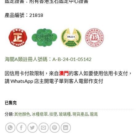
鑑定證書：附有香港玉石鑑定中心證書
產品編號：21818
海關A類註冊人號碼：A-B-24-01-05142
因信用卡付款限制，來自
澳門
的客人如要使用信用卡支付，
請 WhatsApp 店主開電子單到客人電郵作支付
已售完
分類:
其他顏色
,
冰種翡翠
,
挂墜
,
玻璃種
,
現貨產品
,
龍鳯