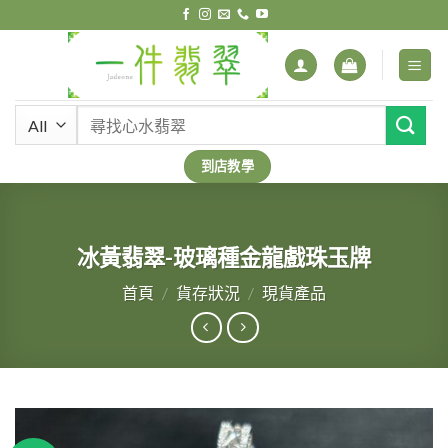
Skip
to
content
搜
尋
關
到店教學
鍵
字:
冰黃翡翠-玻璃種金龍戲珠玉牌
首頁
/
貨存狀況
/
現貨產品