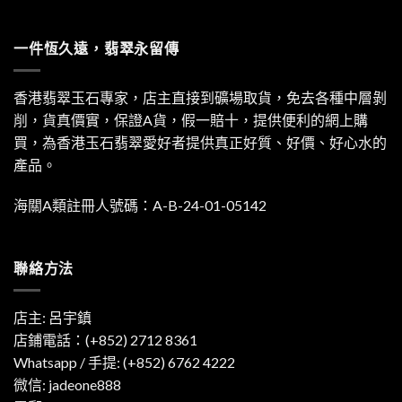
一件恆久遠，翡翠永留傳
香港翡翠玉石專家，店主直接到礦場取貨，免去各種中層剝
削，貨真價實，保證A貨，假一賠十，提供便利的網上購
買，為香港玉石翡翠愛好者提供真正好質、好價、好心水的
產品。
海關A類註冊人號碼：A-B-24-01-05142
聯絡方法
店主: 呂宇鎮
店鋪電話：(+852) 2712 8361
Whatsapp / 手提:
(+852) 6762 4222
微信: jadeone888