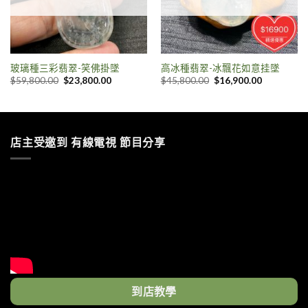
玻璃種三彩翡翠-笑佛掛墜
高冰種翡翠-冰飄花如意挂墜
$
59,800.00
$
23,800.00
$
45,800.00
$
16,900.00
店主受邀到 有線電視 節目分享
到店教學