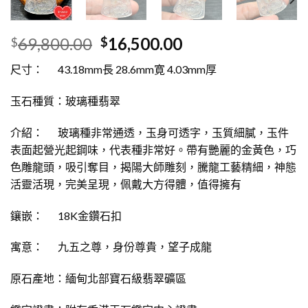
69,800.00
16,500.00
$
$
尺寸： 43.18mm長 28.6mm寛 4.03mm厚
玉石種質：玻璃種翡翠
介紹： 玻璃種非常通透，玉身可透字，玉質細膩，玉件
表面起營光起鋼味，代表種非常好。帶有艷麗的金黃色，巧
色雕龍頭，吸引奪目，揭陽大師雕刻，騰龍工藝精細，神態
活靈活現，完美呈現，佩戴大方得體，值得擁有
鑲嵌：
18K金鑽石扣
寓意： 九五之尊，身份尊貴，望子成龍
原石產地：緬甸北部寶石級翡翠礦區