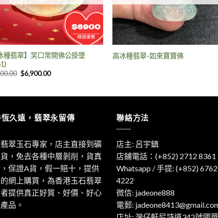
冰種翡翠】笑口常開佛公掛墜
高冰種翡翠-如來寶寶佛
1)
600.00
$
6,900.00
件恆久遠，翡翠永留傳
聯絡方法
港翡翠玉石專家，店主直接到礦
店主: 呂宇鎮
取貨，免去各種中層剝削，貨真
店鋪電話：(+852) 2712 8361
實，保證A貨，假一賠十，提供
Whatsapp / 手提:
(+852) 6762
利的網上購買，為香港玉石翡翠
4222
好者提供真正好質、好價、好心
微信: jadeone888
的產品。
電郵:
jadeone8413@gmail.co
店址: 灣仔軒尼詩道342號國