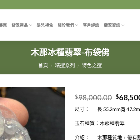
優惠
翡翠產品
嬰兒禮盒
關於我們
客戶評語
翡翠資訊
木那冰種翡翠-布袋佛
首頁
/
精選系列
/
特色之選
98,000.00
68,50
$
$
尺寸： 長 55.2mm寛 47.2m
玉石種質：木那種翡翠
介紹： 木那種質地，帶有