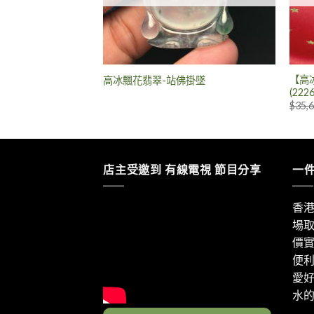
墜 [22553] | 一
【高
高冰飄花翡翠-站佛掛墜
(2226
.00
$
35,
店主受邀到 有線電視 節目分享
一
香
場
價
便
愛
水