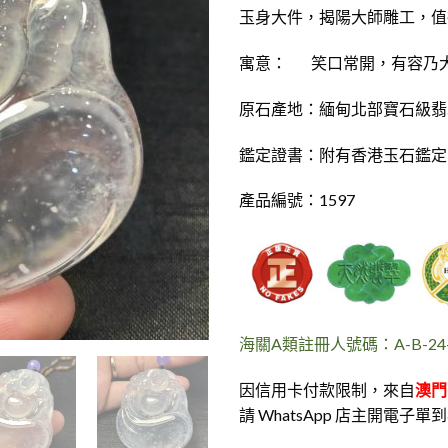
玉身大件，揭陽大師雕工，值
寓意： 笑口常開，有容乃
原石產地：緬甸北部寶石級翡
鑑定證書：附有香港玉石鑑定
產品編號：1597
海關A類註冊人號碼：A-B-24-0
因信用卡付款限制，來自
澳門
請 WhatsApp 店主開電子