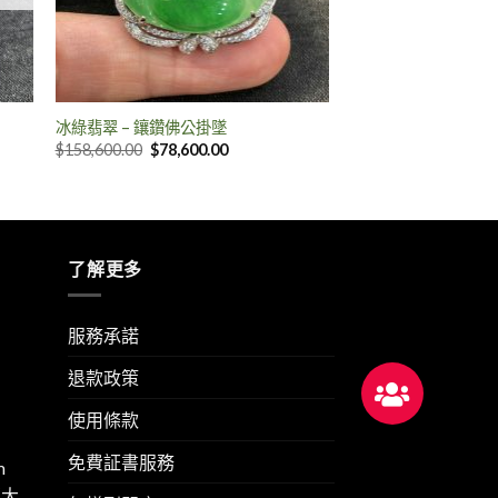
冰綠翡翠 – 鑲鑽佛公掛墜
$
158,600.00
$
78,600.00
了解更多
服務承諾
退款政策
使用條款
免費証書服務
m
華大