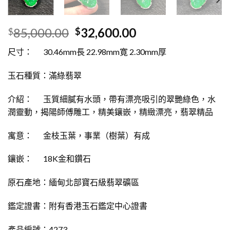
85,000.00
32,600.00
$
$
尺寸： 30.46mm長 22.98mm寛 2.30mm厚
玉石種質：滿綠翡翠
介紹： 玉質細膩有水頭，帶有漂亮吸引的翠艷綠色，水
潤靈動，揭陽師傅雕工，精美鑲嵌，精緻漂亮，翡翠精品
寓意： 金枝玉葉，事業（樹葉）有成
鑲嵌： 18K金和鑽石
原石產地：緬甸北部寶石級翡翠礦區
鑑定證書：附有香港玉石鑑定中心證書
產品編號：4273