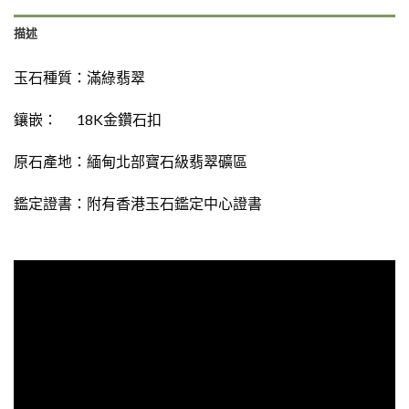
描述
玉石種質：
滿綠翡翠
鑲嵌： 18K金鑽石扣
原石產地：緬甸北部寶石級翡翠礦區
鑑定證書：
附有
香港玉石鑑定中心證書