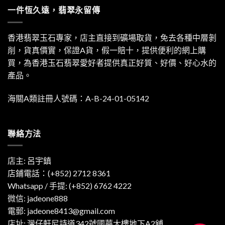
一件恆久遠，翡翠永留傳
香港翡翠玉石專家，店主直接到礦場取貨，免去各種中層剝
削，貨真價實，保證A貨，假一賠十，提供便利的網上購
買，為香港玉石翡翠愛好者提供真正好質、好價、好心水的
產品。
海關A類註冊人號碼：A-B-24-01-05142
聯絡方法
店主: 呂宇鎮
店鋪電話：(+852) 2712 8361
Whatsapp / 手提:
(+852) 6762 4222
微信: jadeone888
電郵:
jadeone8413@gmail.com
店址: 灣仔軒尼詩道342號國華大樓地下A2舖