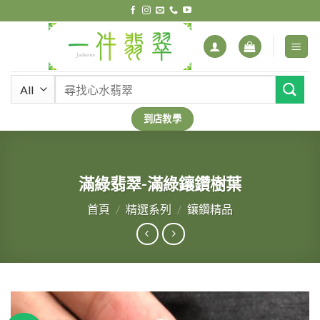
Skip
to
content
搜
尋
關
到店教學
鍵
字:
滿綠翡翠-滿綠鑲鑽樹葉
首頁
/
精選系列
/
鑲鑽精品