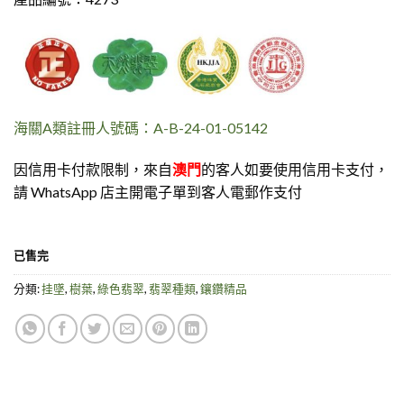
海關A類註冊人號碼：A-B-24-01-05142
因信用卡付款限制，來自
澳門
的客人如要使用信用卡支付，
請 WhatsApp 店主開電子單到客人電郵作支付
已售完
分類:
挂墜
,
樹葉
,
綠色翡翠
,
翡翠種類
,
鑲鑽精品