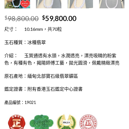
98,800.00
59,800.00
$
$
尺寸： 10.16mm，共70粒
玉石種質：冰種翡翠
介紹： 玉質通透有水頭，水潤透亮，漂亮吸睛的粉紫
色，有種有色，揭陽師傅工藝，拋光圓滑，佩戴精緻漂亮
原石產地：緬甸北部寶石級翡翠礦區
鑑定證書：附有香港玉石鑑定中心證書
產品編號：19021