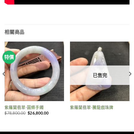
相關商品
特價
已售完
紫羅蘭翡翠-圓條手鐲
紫羅蘭翡翠-騰龍戲珠牌
$
78,800.00
$
26,800.00