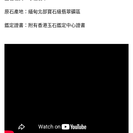
原石產地：緬甸北部寶石級翡翠礦區
鑑定證書：
附有
香港玉石鑑定中心證書