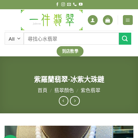
Skip
to
content
搜
尋
關
到店教學
鍵
字:
紫羅蘭翡翠-冰紫大珠鏈
首頁
/
翡翠顏色
/
紫色翡翠