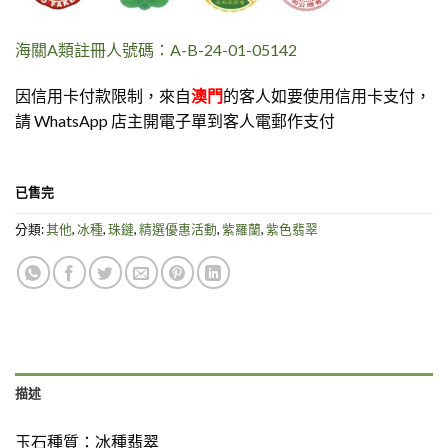
海關A類註冊人號碼：A-B-24-01-05142
因信用卡付款限制，來自
澳門
的客人如要使用信用卡支付，
請 WhatsApp 店主開電子單到客人電郵作支付
已售完
分類:
其他
,
冰種
,
珠鏈
,
精選優惠活動
,
紫羅蘭
,
紫色翡翠
描述
玉石種質：
冰種翡翠