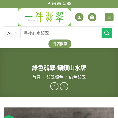
Skip
to
content
搜
尋
關
到店教學
鍵
字:
綠色翡翠-鑲鑽山水牌
首頁
/
翡翠顏色
/
綠色翡翠