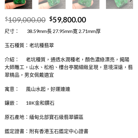
109,000.00
59,800.00
$
$
尺寸： 38.59mm長 27.95mm寛 2.71mm厚
玉石種質：老坑種翡翠
介紹： 老坑種質，通透水潤種老，顏色濃綠漂亮，揭陽
大師雕工，山水、松柏、樓台亭閣細緻呈現，意境深遠，翡
翠精品，男女佩戴適宜
寓意： 風山水起，好運連連
鑲嵌： 18K金和鑽石
原石產地：緬甸北部寶石級翡翠礦區
鑑定證書：附有香港玉石鑑定中心證書