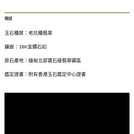
描述
玉石種質：
老坑種翡翠
鑲嵌：18K金鑽石扣
原石產地：緬甸北部寶石級翡翠礦區
鑑定證書：
附有香港玉石鑑定中心證書