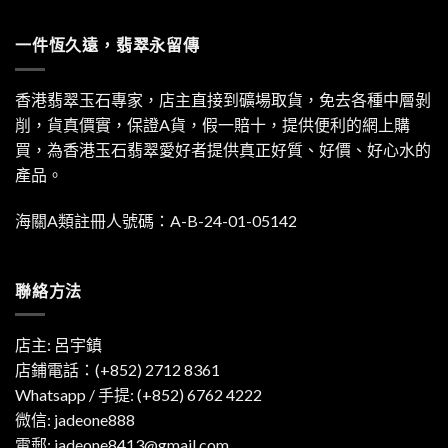
一件恆久遠，翡翠永留傳
香港翡翠玉石專家，店主直接到礦場取貨，免去各種中層剝
削，貨真價實，保證A貨，假一賠十，提供便利的網上購
買，為香港玉石翡翠愛好者提供真正好質、好價、好心水的
產品。
海關A類註冊人號碼：A-B-24-01-05142
聯絡方法
店主: 呂宇鎮
店鋪電話：(+852) 2712 8361
Whatsapp / 手提:
(+852) 6762 4222
微信: jadeone888
電郵:
jadeone8413@gmail.com