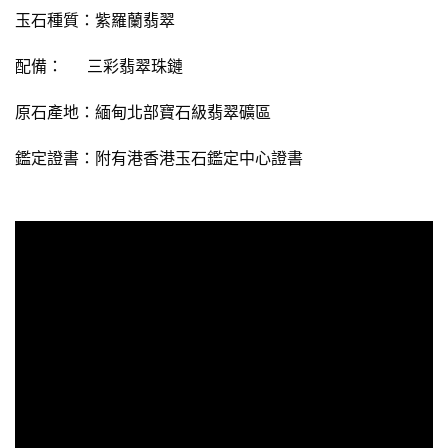
玉石種質：
紫羅蘭翡翠
配備： 三彩翡翠珠鏈
原石產地：緬甸北部寶石級翡翠礦區
鑑定證書：
附有
港香港玉石鑑定中心證書