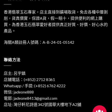
香港翡翠玉石專家，店主直接到礦場取貨，免去各種中層剝
削，貨真價實，保證A貨，假一賠十，提供便利的網上購
買，為香港玉石翡翠愛好者提供真正好質、好價、好心水的
產品。
海關A類註冊人號碼：A-B-24-01-05142
聯絡方法
店主: 呂宇鎮
店鋪電話：(+852) 2712 8361
Whatsapp / 手提:
(+852) 6762 4222
微信: jadeone888
電郵:
jadeone8413@gmail.com
店址: 灣仔軒尼詩道342號國華大樓地下A2舖