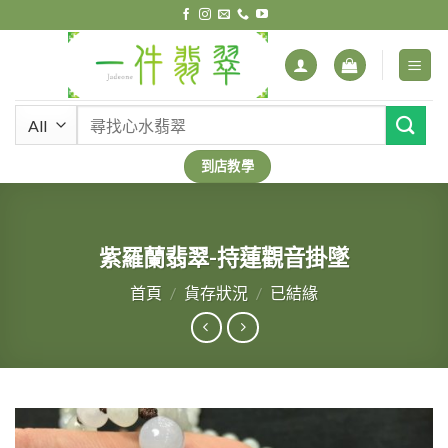
Skip
to
content
搜
尋
關
到店教學
鍵
字:
紫羅蘭翡翠-持蓮觀音掛墜
首頁
/
貨存狀況
/
已結緣