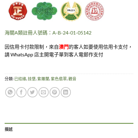
海關A類註冊人號碼：A-B-24-01-05142
因信用卡付款限制，來自
澳門
的客人如要使用信用卡支付，
請 WhatsApp 店主開電子單到客人電郵作支付
分類:
已結緣
,
挂墜
,
紫羅蘭
,
紫色翡翠
,
觀音
描述