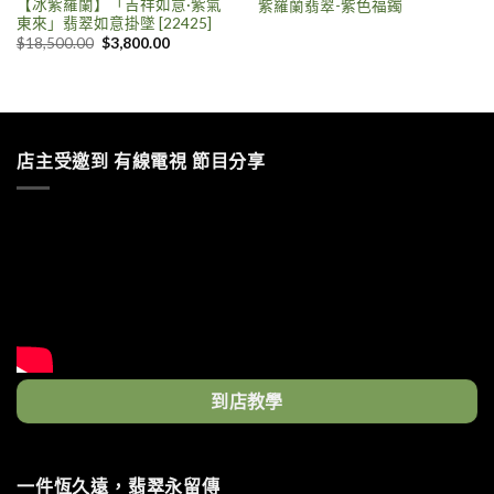
【冰紫羅蘭】「吉祥如意·紫氣
紫羅蘭翡翠-紫色福鐲
東來」翡翠如意掛墜 [22425]
$
18,500.00
$
3,800.00
店主受邀到 有線電視 節目分享
到店教學
一件恆久遠，翡翠永留傳