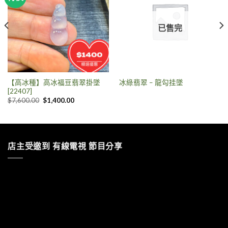
已售完
【高冰種】高冰福豆翡翠掛墜
冰綠翡翠 – 龍勾挂墜
[22407]
$
7,600.00
$
1,400.00
店主受邀到 有線電視 節目分享