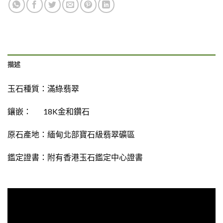
描述
玉石種質：
滿綠翡翠
鑲嵌： 18K金和鑽石
原石產地：緬甸北部寶石級翡翠礦區
鑑定證書：
附有香港玉石鑑定中心證書