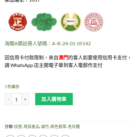
海關A類註冊人號碼：A-B-24-01-05142
因信用卡付款限制，來自
澳門
的客人如要使用信用卡支付，
請 WhatsApp 店主開電子單到客人電郵作支付
1 件庫存
滿綠翡翠-竹報平安掛墜 數量
加入購物車
分類:
挂墜
,
現貨產品
,
福竹
,
綠色翡翠
,
老坑種