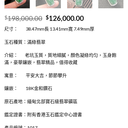
198,000.00
126,000.00
$
$
尺寸： 38.47mm長 13.41mm寛 7.49mm厚
玉石種質：滿綠翡翠
介紹： 老坑玉質，質地細膩，顏色凝綠均匀，玉身飽
滿，豪華鑲嵌，翡翠精品，值得收藏
寓意： 平安大吉，節節攀升
鑲嵌： 18K金和鑽石
原石產地：緬甸北部寶石級翡翠礦區
鑑定證書：附有香港玉石鑑定中心證書
產品編號：1017