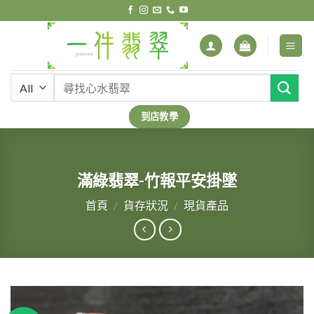
Skip
to
content
搜
尋
關
到店教學
鍵
字:
滿綠翡翠-竹報平安掛墜
首頁
/
貨存狀況
/
現貨產品