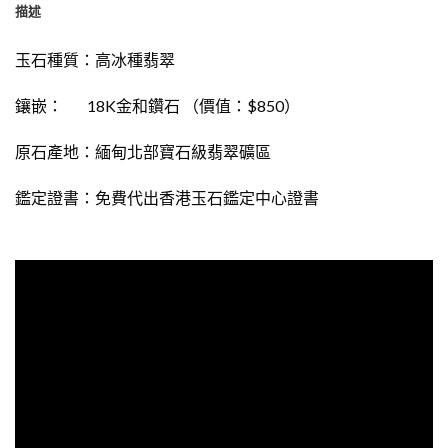
描述
玉石種質：
高
冰種
翡翠
鑲嵌： 18K金和鑽石 （價值：$850）
原石產地：緬甸北部寶石級翡翠礦區
鑑定證書：免費
代出
香港玉石鑑定中心證書