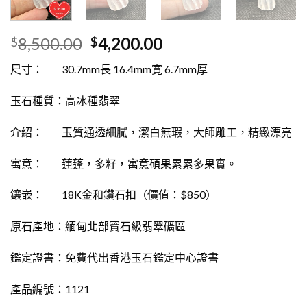
8,500.00
4,200.00
$
$
尺寸： 30.7mm長 16.4mm寛 6.7mm厚
玉石種質：高冰種翡翠
介紹： 玉質通透細膩，潔白無瑕，大師雕工，精緻漂亮
寓意： 蓮蓬，多籽，寓意碩果累累多果實。
鑲嵌： 18K金和鑽石扣（價值：$850）
原石產地：緬甸北部寶石級翡翠礦區
鑑定證書：免費代出香港玉石鑑定中心證書
產品編號：1121