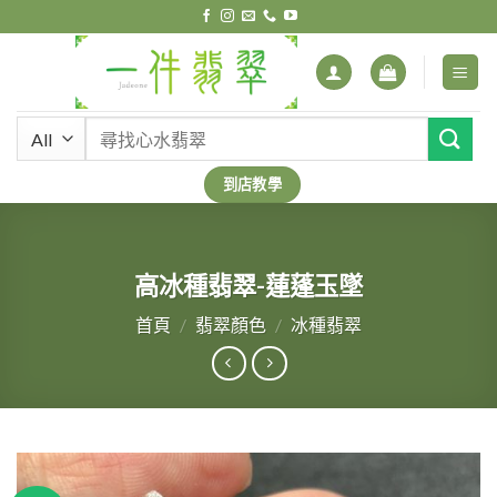
Skip
to
content
搜
尋
關
到店教學
鍵
字:
高冰種翡翠-蓮蓬玉墜
首頁
/
翡翠顏色
/
冰種翡翠