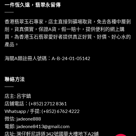
一件恆久遠，翡翠永留傳
香港翡翠玉石專家，店主直接到礦場取貨，免去各種中層剝
削，貨真價實，保證A貨，假一賠十，提供便利的網上購
買，為香港玉石翡翠愛好者提供真正好質、好價、好心水的
產品。
海關A類註冊人號碼：A-B-24-01-05142
聯絡方法
店主: 呂宇鎮
店鋪電話：(+852) 2712 8361
Whatsapp / 手提:
(+852) 6762 4222
微信: jadeone888
電郵:
jadeone8413@gmail.com
店址: 灣仔軒尼詩道342號國華大樓地下A2舖