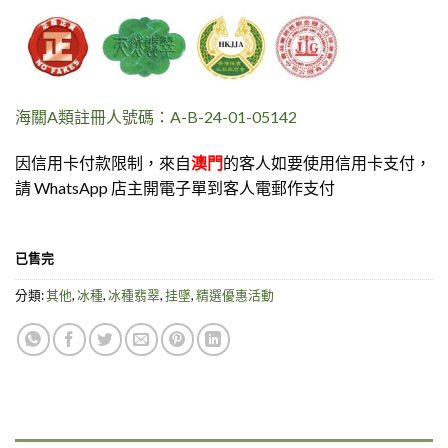
海關A類註冊人號碼：A-B-24-01-05142
因信用卡付款限制，來自
澳門
的客人如要使用信用卡支付，
請 WhatsApp 店主開電子單到客人電郵作支付
已售完
分類:
其他
,
冰種
,
冰種翡翠
,
挂墜
,
精選優惠活動