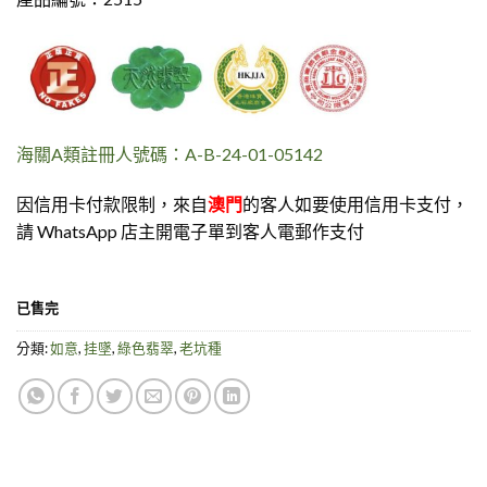
海關A類註冊人號碼：A-B-24-01-05142
因信用卡付款限制，來自
澳門
的客人如要使用信用卡支付，
請 WhatsApp 店主開電子單到客人電郵作支付
已售完
分類:
如意
,
挂墜
,
綠色翡翠
,
老坑種