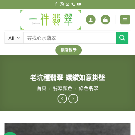
Skip
to
content
搜
尋
關
到店教學
鍵
字:
老坑種翡翠-鑲鑽如意掛墜
首頁
/
翡翠顏色
/
綠色翡翠