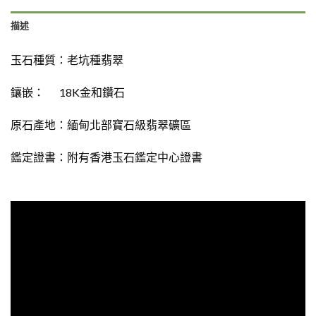
描述
玉石種質：
老坑種翡翠
鑲嵌： 18K金和鑽石
原石產地：緬甸北部寶石級翡翠礦區
鑑定證書：
附有
香港玉石鑑定中心證書