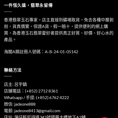
一件恆久遠，翡翠永留傳
香港翡翠玉石專家，店主直接到礦場取貨，免去各種中層剝
削，貨真價實，保證A貨，假一賠十，提供便利的網上購
買，為香港玉石翡翠愛好者提供真正好質、好價、好心水的
產品。
海關A類註冊人號碼：A-B-24-01-05142
聯絡方法
店主: 呂宇鎮
店鋪電話：(+852) 2712 8361
Whatsapp / 手提:
(+852) 6762 4222
微信: jadeone888
電郵:
jadeone8413@gmail.com
店址: 灣仔軒尼詩道342號國華大樓地下A2舖