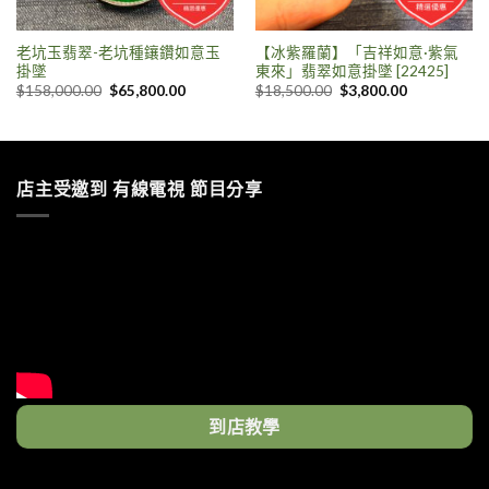
老坑玉翡翠-老坑種鑲鑽如意玉
【冰紫羅蘭】「吉祥如意·紫氣
掛墜
東來」翡翠如意掛墜 [22425]
$
158,000.00
$
65,800.00
$
18,500.00
$
3,800.00
店主受邀到 有線電視 節目分享
到店教學