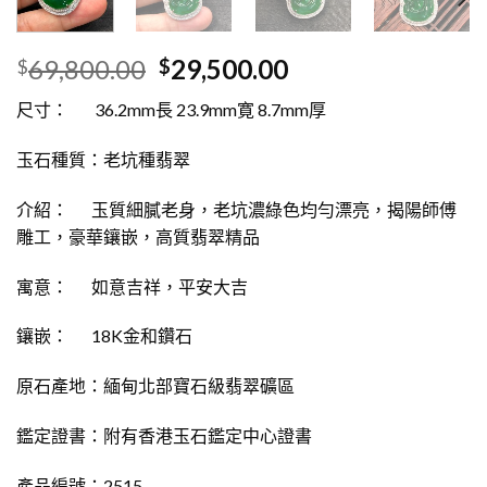
69,800.00
29,500.00
$
$
尺寸： 36.2mm長 23.9mm寛 8.7mm厚
玉石種質：老坑種翡翠
介紹： 玉質細膩老身，老坑濃綠色均勻漂亮，揭陽師傅
雕工，豪華鑲嵌，高質翡翠精品
寓意： 如意吉祥，平安大吉
鑲嵌： 18K金和鑽石
原石產地：緬甸北部寶石級翡翠礦區
鑑定證書：附有香港玉石鑑定中心證書
產品編號：2515