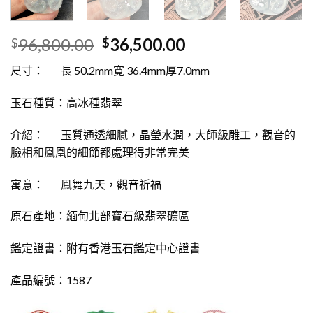
96,800.00
36,500.00
$
$
尺寸： 長 50.2mm寛 36.4mm厚7.0mm
玉石種質：高冰種翡翠
介紹： 玉質通透細膩，晶瑩水潤，大師級雕工，觀音的
臉相和鳯凰的細節都處理得非常完美
寓意： 鳯舞九天，觀音祈福
原石產地：緬甸北部寶石級翡翠礦區
鑑定證書：附有香港玉石鑑定中心證書
產品編號：1587