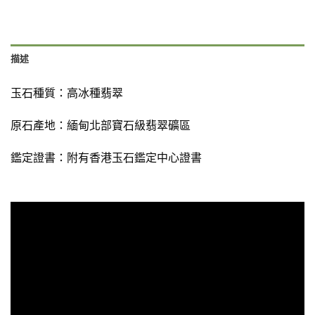
描述
玉石種質：
高冰種翡翠
原石產地：緬甸北部寶石級翡翠礦區
鑑定證書：
附有
香港玉石鑑定中心證書