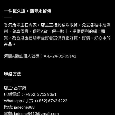
一件恆久遠，翡翠永留傳
香港翡翠玉石專家，店主直接到礦場取貨，免去各種中層剝
削，貨真價實，保證A貨，假一賠十，提供便利的網上購
買，為香港玉石翡翠愛好者提供真正好質、好價、好心水的
產品。
海關A類註冊人號碼：A-B-24-01-05142
聯絡方法
店主: 呂宇鎮
店鋪電話：(+852) 2712 8361
Whatsapp / 手提:
(+852) 6762 4222
微信: jadeone888
電郵:
jadeone8413@gmail.com