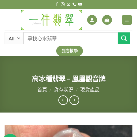
Skip
to
content
搜
尋
關
到店教學
鍵
字:
高冰種翡翠 – 鳯凰觀音牌
首頁
/
貨存狀況
/
現貨產品