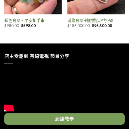
彩色翡翠 – 平安扣手串
滿綠翡翠-鑲鑽欖尖型掛墜
$
980.00
$
598.00
$
186,000.00
$
95,500.00
店主受邀到 有線電視 節目分享
到店教學