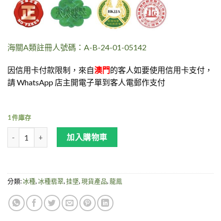
海關A類註冊人號碼：A-B-24-01-05142
因信用卡付款限制，來自
澳門
的客人如要使用信用卡支付，
請 WhatsApp 店主開電子單到客人電郵作支付
1 件庫存
高冰種翡翠 - 鳯凰觀音牌 數量
加入購物車
分類:
冰種
,
冰種翡翠
,
挂墜
,
現貨產品
,
龍鳯