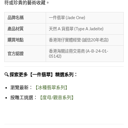
符或珍貴的藝術收藏。
品牌名稱
一件翡翠 (Jade One)
產品材質
天然 A 貨翡翠 (Type A Jadeite)
購買地點
香港灣仔實體經營 (誠信20年老店)
香港海關註冊交易商 (A-B-24-01-
官方認證
05142)
🔍 探索更多【一件翡翠】精選系列：
瀏覽最新：
【冰種翡翠系列】
按雕工挑選：
【度母/觀音系列】