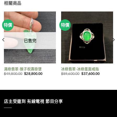
相關商品
特價
特價
已售完
滿綠翡翠-猴子祝壽掛墜
冰綠翡翠-冰綠蛋面戒指
$
49,800.00
$
28,800.00
$
89,600.00
$
37,600.00
店主受邀到 有線電視 節目分享