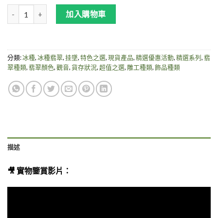
【高冰種翡翠】高冰度母掛墜 (22312) 數量
加入購物車
分類:
冰種
,
冰種翡翠
,
挂墜
,
特色之選
,
現貨產品
,
精選優惠活動
,
精選系列
,
翡
翠種類
,
翡翠顏色
,
觀音
,
貨存狀況
,
超值之選
,
雕工種類
,
飾品種類
描述
🎥 實物鑒賞影片：