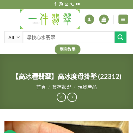
Skip
to
content
搜
尋
關
到店教學
鍵
字:
【高冰種翡翠】高冰度母掛墜 (22312)
首頁
/
貨存狀況
/
現貨產品