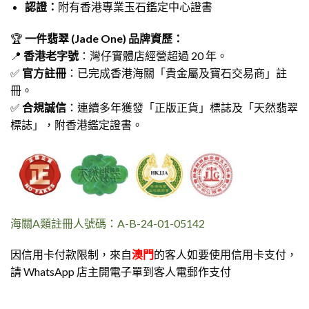
認證：
附有香港專業玉石鑑定中心證書
🏆
一件翡翠 (Jade One) 品牌資歷：
📍
香港老字號
：灣仔實體店經營超過 20 年。
✅
官方註冊
：已完成香港海關「貴金屬及寶石交易商」註
冊。
✅
合規誠信
：連續多年獲發「正版正貨」標誌及「天然翡翠
標誌」，附香港鑑定證書。
海關A類註冊人號碼：A-B-24-01-05142
因信用卡付款限制，來自
澳門
的客人如要使用信用卡支付，
請 WhatsApp 店主開電子單到客人電郵作支付