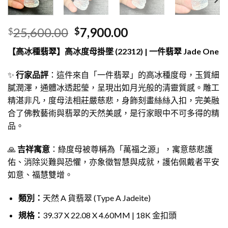
25,600.00
7,900.00
$
$
【高冰種翡翠】高冰度母掛墜 (22312) | 一件翡翠 Jade One
✨
行家品評
：這件來自「一件翡翠」的高冰種度母，玉質細
膩潤澤，通體冰透起瑩，呈現出如月光般的清靈質感。雕工
精湛非凡，度母法相莊嚴慈悲，身飾刻畫絲絲入扣，完美融
合了佛教藝術與翡翠的天然美感，是行家眼中不可多得的精
品。
🙏
吉祥寓意
：綠度母被尊稱為「萬福之源」，寓意慈悲護
佑、消除災難與恐懼，亦象徵智慧與成就，護佑佩戴者平安
如意、福慧雙增。
類別：
天然 A 貨翡翠 (Type A Jadeite)
規格：
39.37 X 22.08 X 4.60MM | 18K 金扣頭