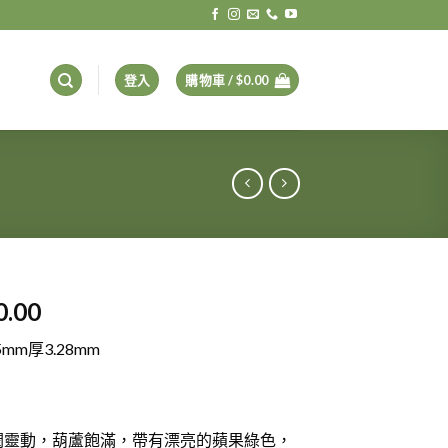
登入
購物車 /
$
0.00
0.00
5mm厚3.28mm
潤靈動，葫蘆飽滿，帶有漂亮的蘋果綠色，