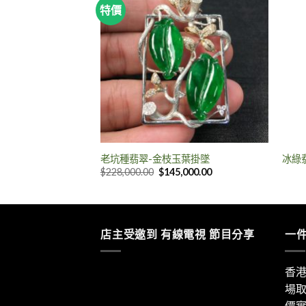
特價
售完
龍挂墜
老坑種翡翠-金枝玉葉掛墜
冰綠
$
228,000.00
$
145,000.00
店主受邀到 有線電視 節目分享
一
香
場
價