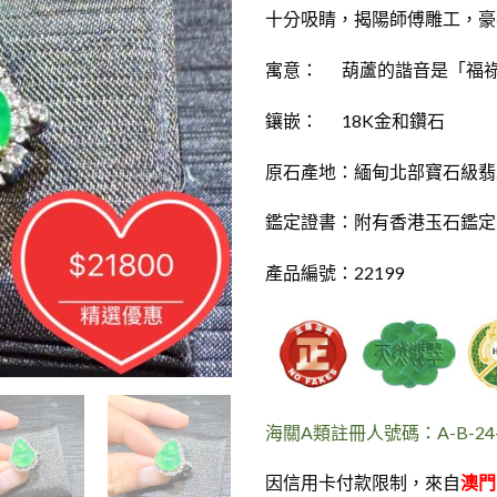
十分吸睛，揭陽師傅雕工，豪
寓意： 葫蘆的諧音是「福
鑲嵌： 18K金和鑽石
原石產地：緬甸北部寶石級翡
鑑定證書：附有香港玉石鑑定
產品編號：22199
海關A類註冊人號碼：A-B-24-0
因信用卡付款限制，來自
澳門