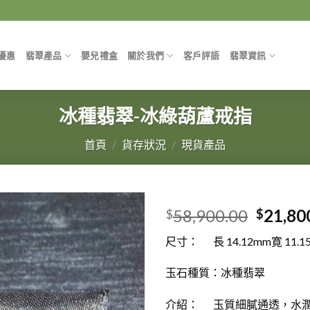
優惠
翡翠產品
嬰兒禮盒
關於我們
客戶評語
翡翠資訊
冰種翡翠-冰綠葫蘆戒指
首頁
/
貨存狀況
/
現貨產品
58,900.00
21,80
$
$
尺寸： 長 14.12mm寛 11.1
玉石種質：冰種翡翠
介紹： 玉質細膩通透，水