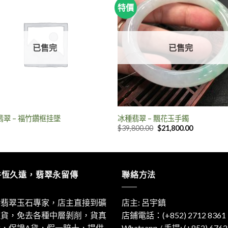
特價
已售完
已售完
翡翠 – 福竹鑽框挂墜
冰種翡翠 – 飄花玉手鐲
$
39,800.00
$
21,800.00
件恆久遠，翡翠永留傳
聯絡方法
港翡翠玉石專家，店主直接到礦
店主: 呂宇鎮
取貨，免去各種中層剝削，貨真
店鋪電話：(+852) 2712 8361
實，保證A貨，假一賠十，提供
Whatsapp / 手提:
(+852) 6762