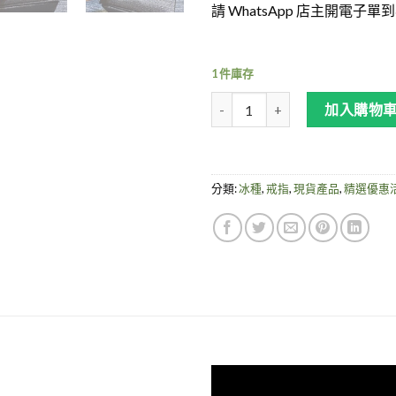
請 WhatsApp 店主開電子
1 件庫存
冰種翡翠-冰綠葫蘆戒指 數量
加入購物
分類:
冰種
,
戒指
,
現貨產品
,
精選優惠