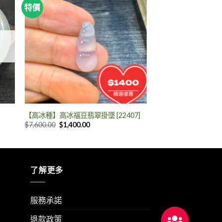
特價
【高冰種】高冰福豆翡翠掛墜 [22407]
$
7,600.00
$
1,400.00
了解更多
服務承諾
退款政策