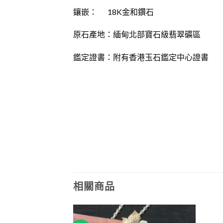
鑲嵌： 18K金和鑽石
原石產地：緬甸北部寶石級翡翠礦區
鑑定證書：
附有
香港玉石鑑定中心證書
相關商品