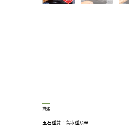
描述
玉石種質：高冰種翡翠