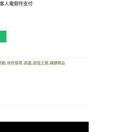
單到客人電郵作支付
車
活動
,
綠色翡翠
,
葫蘆
,
超值之選
,
鑲鑽精品