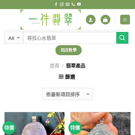
Skip
to
content
搜
尋
關
到店教學
鍵
字:
首頁
/
翡翠產品
篩選
特價
特價