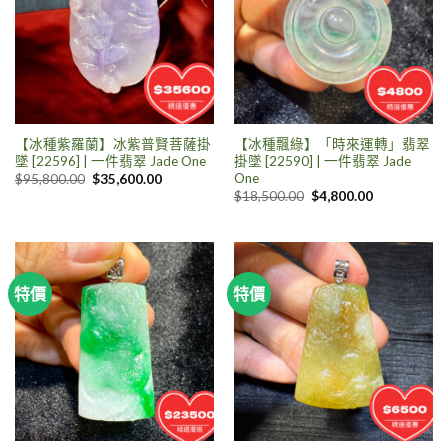
【冰種紫羅蘭】冰紫普賢菩薩掛
【冰種飄綠】「時來運轉」翡翠
墜 [22596] | 一件翡翠 Jade One
掛墜 [22590] | 一件翡翠 Jade
One
$
95,800.00
$
35,600.00
$
18,500.00
$
4,800.00
特價
特價