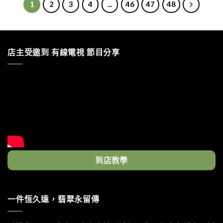
1
2
3
4
...
46
47
48
店主受邀到 有線電視 節目分享
到店教學
一件恆久遠，翡翠永留傳