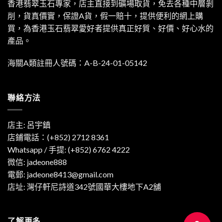
香港翡翠玉石專家，店主直接到礦場取貨，免去各種中層剝
削，貨真價實，保證A貨，假一賠十，提供便利的網上購
買，為香港玉石翡翠愛好者提供真正好質、好價、好心水的
產品。
海關A類註冊人號碼：A-B-24-01-05142
聯絡方法
店主: 呂宇鎮
店鋪電話：(+852) 2712 8361
Whatsapp / 手提:
(+852) 6762 4222
微信: jadeone888
電郵:
jadeone8413@gmail.com
店址: 灣仔軒尼詩道342號國華大樓地下A2舖
了解更多