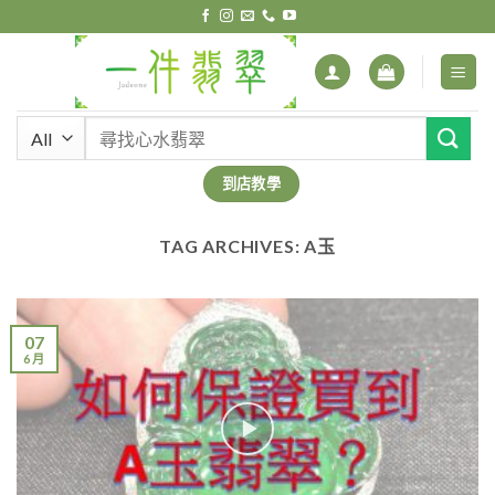
Skip
to
content
搜
尋
關
到店教學
鍵
字:
TAG ARCHIVES:
A玉
07
6 月