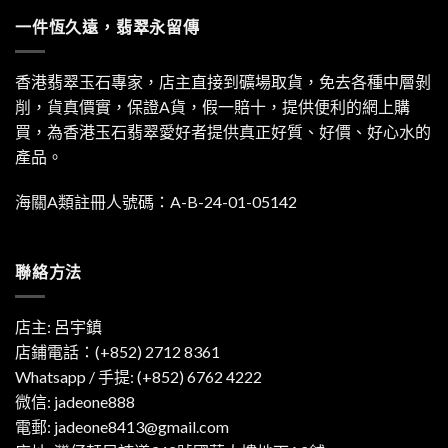
一件恆久遠，翡翠永留傳
香港翡翠玉石專家，店主直接到礦場取貨，免去各種中層剝
削，貨真價實，保證A貨，假一賠十，提供便利的網上購
買，為香港玉石翡翠愛好者提供真正好質、好價、好心水的
產品。
海關A類註冊人號碼：A-B-24-01-05142
聯絡方法
店主: 呂宇鎮
店鋪電話：(+852) 2712 8361
Whatsapp / 手提:
(+852) 6762 4222
微信: jadeone888
電郵:
jadeone8413@gmail.com