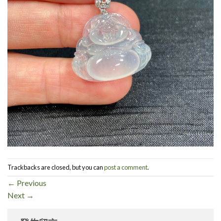
Trackbacks are closed, but you can
post a comment
.
←
Previous
Next
→