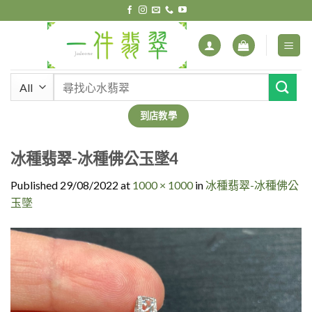
Skip
to
content
搜
尋
關
到店教學
鍵
字:
冰種翡翠-冰種佛公玉墜4
Published
29/08/2022
at
1000 × 1000
in
冰種翡翠-冰種佛公
玉墜