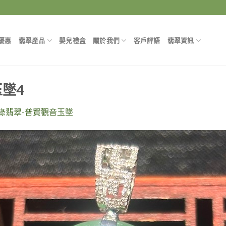
優惠
翡翠產品
嬰兒禮盒
關於我們
客戶評語
翡翠資訊
墜4
綠翡翠-普賢觀音玉墜