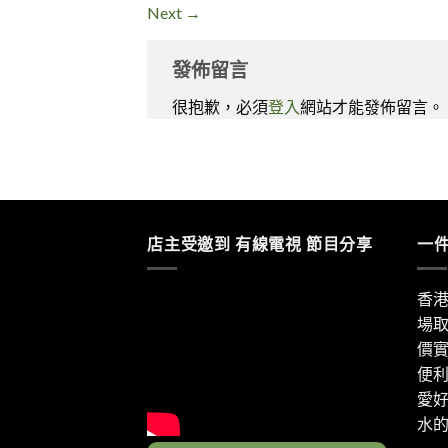
Next
→
發佈留言
很抱歉，必須
登入
網站才能發佈留言。
店主受邀到 有線電視 節目分享
一
香
場
價
便
愛
水