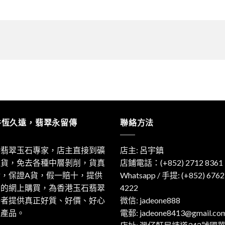
件恆久遠，翡翠永留傳
聯絡方法
港翡翠玉石專家，店主直接到礦
店主: 呂宇鎮
取貨，免去各種中層剝削，貨真
店鋪電話：(+852) 2712 8361
實，保證A貨，假一賠十，提供
Whatsapp / 手提:
(+852) 6762
利的網上購買，為香港玉石翡翠
4222
好者提供真正好質、好價、好心
微信: jadeone888
的產品。
電郵:
jadeone8413@gmail.co