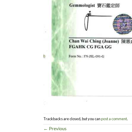
Trackbacks are closed, but you can
post a comment
.
←
Previous