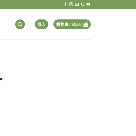
登入
購物車 /
$
0.00