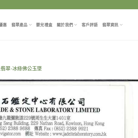
優惠
翡翠產品
嬰兒禮盒
關於我們
客戶評語
翡翠資訊
綠翡翠-冰綠佛公玉墜