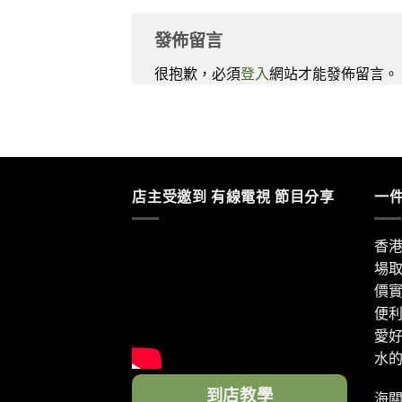
發佈留言
很抱歉，必須
登入
網站才能發佈留言。
店主受邀到 有線電視 節目分享
一
香
場
價
便
愛
水
到店教學
海關