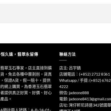
件恆久遠，翡翠永留傳
聯絡方法
港翡翠玉石專家，店主直接到礦
店主: 呂宇鎮
取貨，免去各種中層剝削，貨真
店鋪電話：(+852) 2712 8361
實，保證A貨，假一賠十，提供
Whatsapp / 手提:
(+852) 6762
利的網上購買，為香港玉石翡翠
4222
好者提供真正好質、好價、好心
微信: jadeone888
的產品。
電郵:
jadeone8413@gmail.co
店址: 灣仔軒尼詩道342號國
A類註冊人號碼：A-B-24-01-