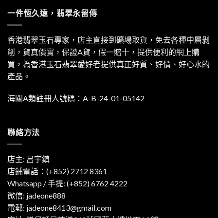
一件恆久遠，翡翠永留傳
香港翡翠玉石專家，店主直接到礦場取貨，免去各種中層剝
削，貨真價實，保證A貨，假一賠十，提供便利的網上購
買，為香港玉石翡翠愛好者提供真正好質、好價、好心水的
產品。
海關A類註冊人號碼：A-B-24-01-05142
聯絡方法
店主: 呂宇鎮
店鋪電話：(+852) 2712 8361
Whatsapp / 手提:
(+852) 6762 4222
微信: jadeone888
電郵:
jadeone8413@gmail.com