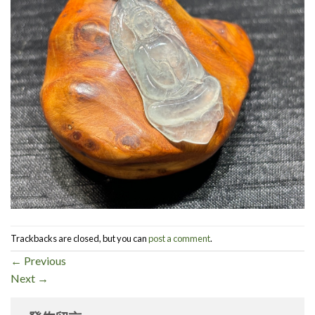
Trackbacks are closed, but you can
post a comment
.
←
Previous
Next
→