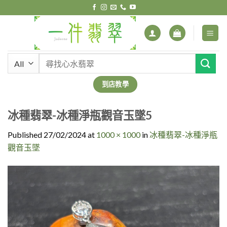
Skip
to
content
搜
尋
關
到店教學
鍵
字:
冰種翡翠-冰種淨瓶觀音玉墜5
Published
27/02/2024
at
1000 × 1000
in
冰種翡翠-冰種淨瓶
觀音玉墜