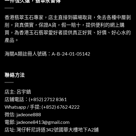
一件恆久遠，翡翠永留傳
香港翡翠玉石專家，店主直接到礦場取貨，免去各種中層剝
削，貨真價實，保證A貨，假一賠十，提供便利的網上購
買，為香港玉石翡翠愛好者提供真正好質、好價、好心水的
產品。
海關A類註冊人號碼：A-B-24-01-05142
聯絡方法
店主: 呂宇鎮
店鋪電話：(+852) 2712 8361
Whatsapp / 手提:
(+852) 6762 4222
微信: jadeone888
電郵:
jadeone8413@gmail.com
店址: 灣仔軒尼詩道342號國華大樓地下A2舖