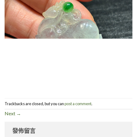
Trackbacks are closed, but you can
post a comment
.
Next
→
發佈留言