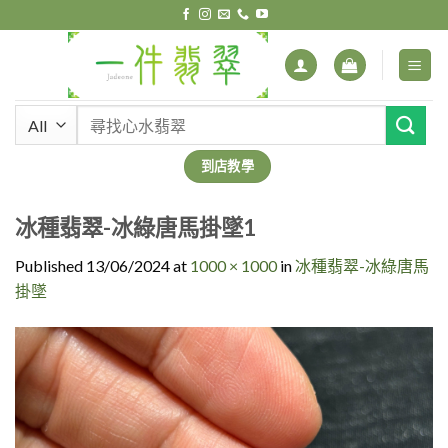
Skip
to
content
搜
尋
關
到店教學
鍵
字:
冰種翡翠-冰綠唐馬掛墜1
Published
13/06/2024
at
1000 × 1000
in
冰種翡翠-冰綠唐馬
掛墜