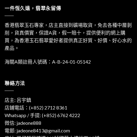
一件恆久遠，翡翠永留傳
香港翡翠玉石專家，店主直接到礦場取貨，免去各種中層剝
削，貨真價實，保證A貨，假一賠十，提供便利的網上購
買，為香港玉石翡翠愛好者提供真正好質、好價、好心水的
產品。
海關A類註冊人號碼：A-B-24-01-05142
聯絡方法
店主: 呂宇鎮
店鋪電話：(+852) 2712 8361
Whatsapp / 手提:
(+852) 6762 4222
微信: jadeone888
電郵:
jadeone8413@gmail.com