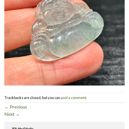
Trackbacks are closed, but you can
post a comment
.
←
Previous
Next
→