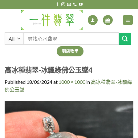
Skip
to
content
搜
尋
關
到店教學
鍵
字:
高冰種翡翠-冰飄綠佛公玉墜4
Published
18/06/2024
at
1000 × 1000
in
高冰種翡翠-冰飄綠
佛公玉墜