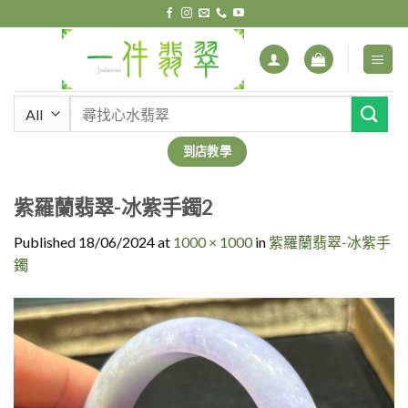
Skip
to
content
搜
尋
關
到店教學
鍵
字:
紫羅蘭翡翠-冰紫手鐲2
Published
18/06/2024
at
1000 × 1000
in
紫羅蘭翡翠-冰紫手
鐲