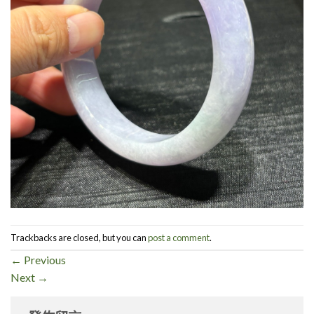
Trackbacks are closed, but you can
post a comment
.
←
Previous
Next
→