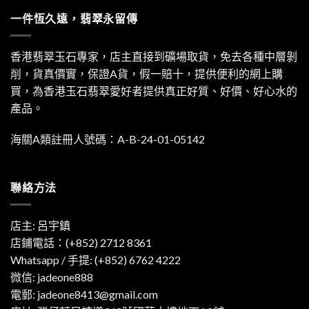
一件恆久遠，翡翠永留傳
香港翡翠玉石專家，店主直接到礦場取貨，免去各種中層剝
削，貨真價實，保證A貨，假一賠十，提供便利的網上購
買，為香港玉石翡翠愛好者提供真正好質、好價、好心水的
產品。
海關A類註冊人號碼：A-B-24-01-05142
聯絡方法
店主: 呂宇鎮
店鋪電話：(+852) 2712 8361
Whatsapp / 手提:
(+852) 6762 4222
微信: jadeone888
電郵:
jadeone8413@gmail.com