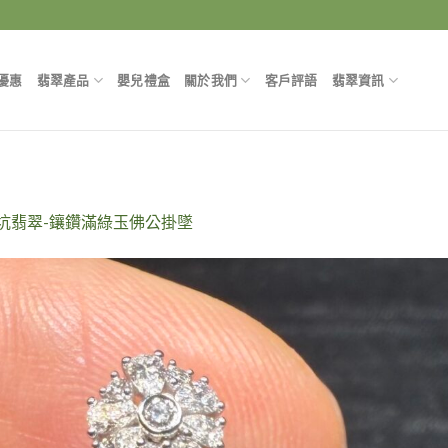
優惠
翡翠產品
嬰兒禮盒
關於我們
客戶評語
翡翠資訊
坑翡翠-鑲鑽滿綠玉佛公掛墜