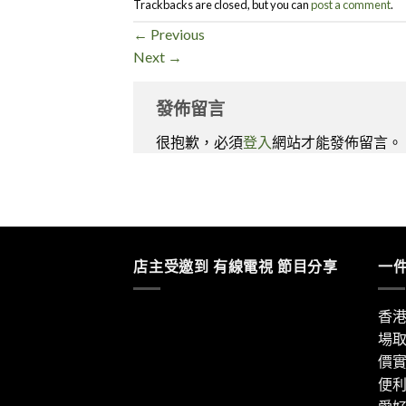
Trackbacks are closed, but you can
post a comment
.
←
Previous
Next
→
發佈留言
很抱歉，必須
登入
網站才能發佈留言。
店主受邀到 有線電視 節目分享
一
香
場
價
便