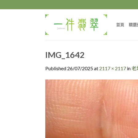
Skip
to
content
首頁
精選
IMG_1642
Published
26/07/2025
at
2117 × 2117
in
老