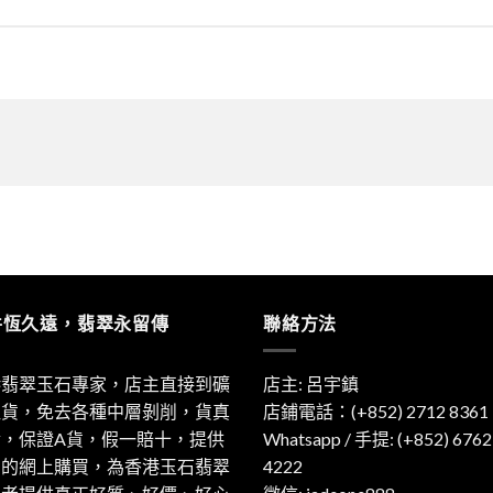
件恆久遠，翡翠永留傳
聯絡方法
港翡翠玉石專家，店主直接到礦
店主: 呂宇鎮
取貨，免去各種中層剝削，貨真
店鋪電話：(+852) 2712 8361
實，保證A貨，假一賠十，提供
Whatsapp / 手提:
(+852) 6762
利的網上購買，為香港玉石翡翠
4222