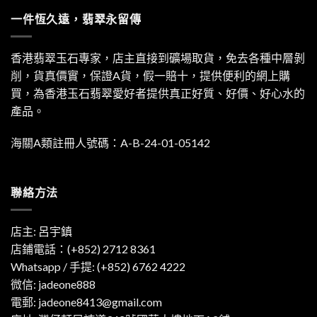
一件恆久遠，翡翠永留傳
香港翡翠玉石專家，店主直接到礦場取貨，免去各種中層剝
削，貨真價實，保證A貨，假一賠十，提供便利的網上購
買，為香港玉石翡翠愛好者提供真正好質、好價、好心水的
產品。
海關A類註冊人號碼：A-B-24-01-05142
聯絡方法
店主: 呂宇鎮
店鋪電話：(+852) 2712 8361
Whatsapp / 手提:
(+852) 6762 4222
微信: jadeone888
電郵:
jadeone8413@gmail.com