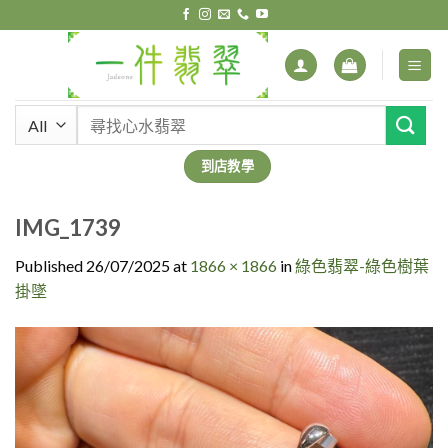
Skip
to
content
搜
尋
關
到店教學
鍵
字:
IMG_1739
Published
26/07/2025
at
1866 × 1866
in
綠色翡翠-綠色樹葉
掛墜