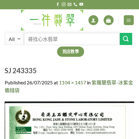
Skip
to
content
搜
尋
關
到店教學
鍵
字:
SJ 243335
Published
26/07/2025
at
1104 × 1457
in
紫羅蘭翡翠-冰紫金
蟾錢袋