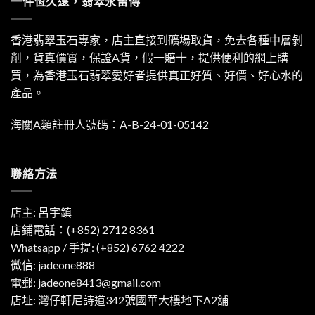
一件恆久遠，翡翠永留傳
香港翡翠玉石專家，店主直接到礦場取貨，免去各種中層剝
削，貨真價實，保證A貨，假一賠十，提供便利的網上購
買，為香港玉石翡翠愛好者提供真正好質、好價、好心水的
產品。
海關A類註冊人號碼：A-B-24-01-05142
聯絡方法
店主: 呂宇鎮
店鋪電話：(+852) 2712 8361
Whatsapp / 手提:
(+852) 6762 4222
微信: jadeone888
電郵:
jadeone8413@gmail.com
店址: 灣仔軒尼詩道342號國華大樓地下A2舖