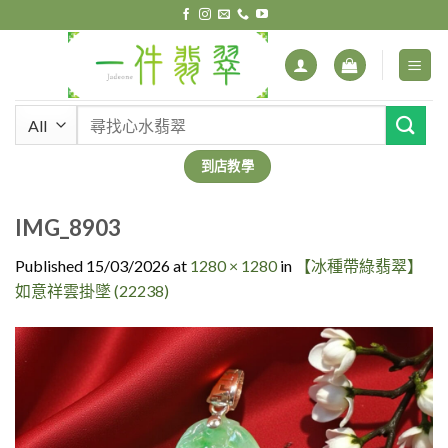
Skip
to
content
搜
尋
關
到店教學
鍵
字:
IMG_8903
Published
15/03/2026
at
1280 × 1280
in
【冰種帶綠翡翠】
如意祥雲掛墜 (22238)