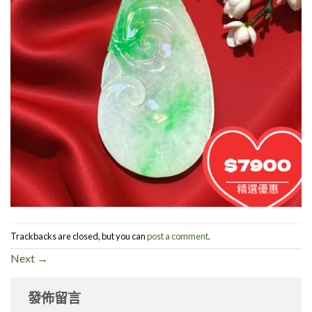
Trackbacks are closed, but you can
post a comment
.
Next
→
發佈留言