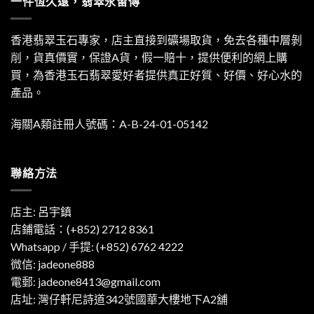
一件恆久遠，翡翠永留傳
香港翡翠玉石專家，店主直接到礦場取貨，免去各種中層剝
削，貨真價實，保證A貨，假一賠十，提供便利的網上購
買，為香港玉石翡翠愛好者提供真正好質、好價、好心水的
產品。
海關A類註冊人號碼：A-B-24-01-05142
聯絡方法
店主: 呂宇鎮
店鋪電話：(+852) 2712 8361
Whatsapp / 手提:
(+852) 6762 4222
微信: jadeone888
電郵:
jadeone8413@gmail.com
店址: 灣仔軒尼詩道342號國華大樓地下A2舖