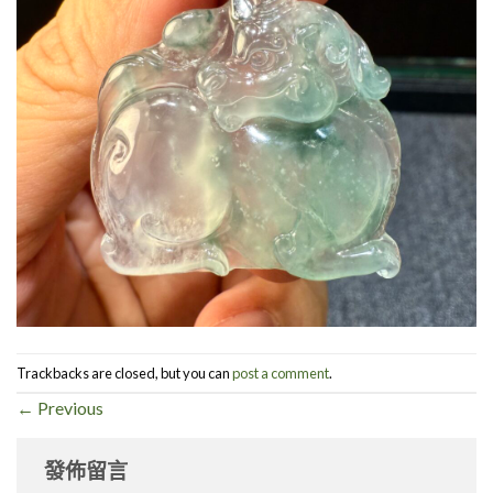
Trackbacks are closed, but you can
post a comment
.
←
Previous
發佈留言