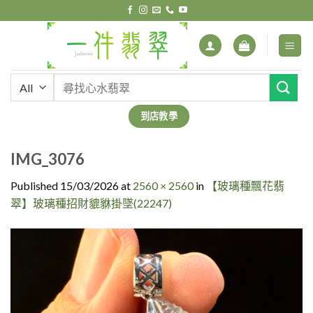
Skip
to
content
搜
尋
關
到店教學
鍵
字:
IMG_3076
Published
15/03/2026
at
2560 × 2560
in
【玻璃種飄花翡
翠】玻璃種招財貔貅掛墜(22247)