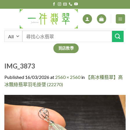
Skip
to
content
搜
尋
關
到店教學
鍵
字:
IMG_3873
Published
16/03/2026
at
2560 × 2560
in
【高冰種翡翠】高
冰飄綠翡翠羽毛掛墜 (22270)