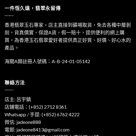
一件恆久遠，翡翠永留傳
香港翡翠玉石專家，店主直接到礦場取貨，免去各種中層剝
削，貨真價實，保證A貨，假一賠十，提供便利的網上購
買，為香港玉石翡翠愛好者提供真正好質、好價、好心水的
產品。
海關A類註冊人號碼：A-B-24-01-05142
聯絡方法
店主: 呂宇鎮
店鋪電話：(+852) 2712 8361
Whatsapp / 手提:
(+852) 6762 4222
微信: jadeone888
電郵:
jadeone8413@gmail.com