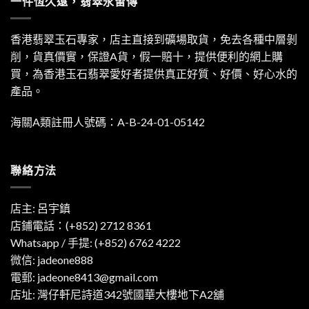
一件恆久遠，翡翠永留傳
香港翡翠玉石專家，店主直接到礦場取貨，免去各種中層剝
削，貨真價實，保證A貨，假一賠十，提供便利的網上購
買，為香港玉石翡翠愛好者提供真正好質、好價、好心水的
產品。
海關A類註冊人號碼：A-B-24-01-05142
聯絡方法
店主: 呂宇鎮
店鋪電話：(+852) 2712 8361
Whatsapp / 手提:
(+852) 6762 4222
微信: jadeone888
電郵:
jadeone8413@gmail.com
店址: 灣仔軒尼詩道342號國華大樓地下A2舖