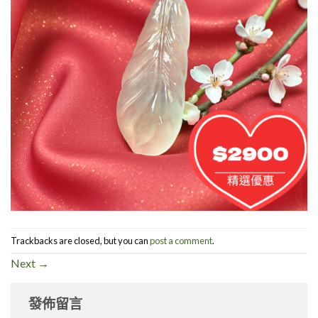
Trackbacks are closed, but you can
post a comment
.
Next
→
發佈留言