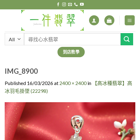
Skip
to
content
搜
尋
關
到店教學
鍵
字:
IMG_8900
Published
16/03/2026
at
2400 × 2400
in
【高冰種翡翠】高
冰羽毛掛墜 (22298)