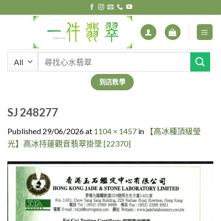
Skip
to
content
搜
尋
關
到店教學
鍵
字:
SJ 248277
Published
29/06/2026
at
1104 × 1457
in
【高冰種頂級瑩
光】高冰持蓮觀音翡翠掛墜 [22370]