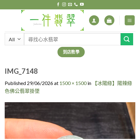
Skip
to
content
搜
尋
關
到店教學
鍵
字:
IMG_7148
Published
29/06/2026
at
1500 × 1500
in
【冰陽綠】陽辣綠
色佛公翡翠掛墜