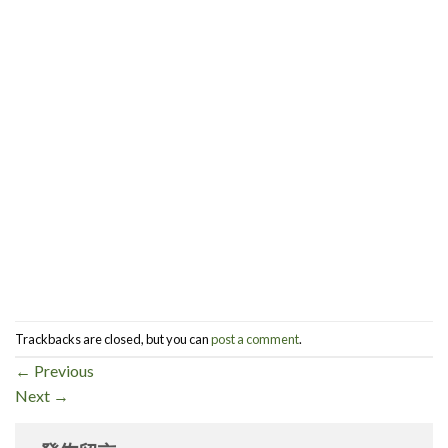
Trackbacks are closed, but you can
post a comment
.
←
Previous
Next
→