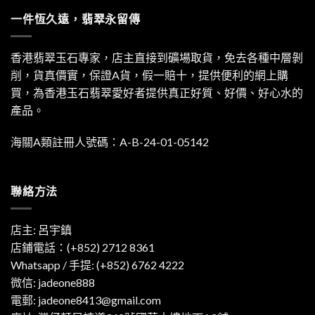
一件恆久遠，翡翠永留傳
香港翡翠玉石專家，店主直接到礦場取貨，免去各種中層剝
削，貨真價實，保證A貨，假一賠十，提供便利的網上購
買，為香港玉石翡翠愛好者提供真正好質、好價、好心水的
產品。
海關A類註冊人號碼：A-B-24-01-05142
聯絡方法
店主: 呂宇鎮
店鋪電話：(+852) 2712 8361
Whatsapp / 手提:
(+852) 6762 4222
微信: jadeone888
電郵:
jadeone8413@gmail.com