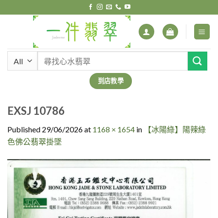
Skip
to
content
搜
尋
關
到店教學
鍵
字:
EXSJ 10786
Published
29/06/2026
at
1168 × 1654
in
【冰陽綠】陽辣綠
色佛公翡翠掛墜