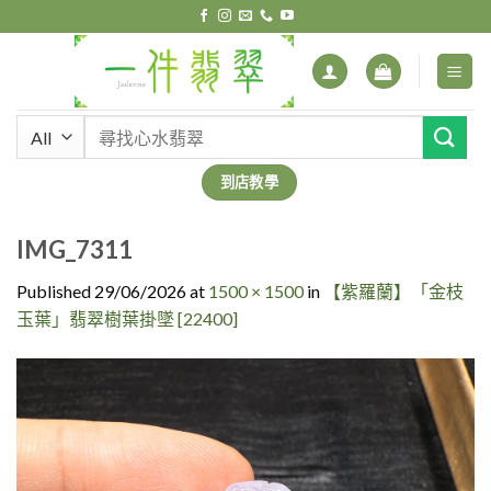
Skip
to
content
搜
尋
關
到店教學
鍵
字:
IMG_7311
Published
29/06/2026
at
1500 × 1500
in
【紫羅蘭】「金枝
玉葉」翡翠樹葉掛墜 [22400]