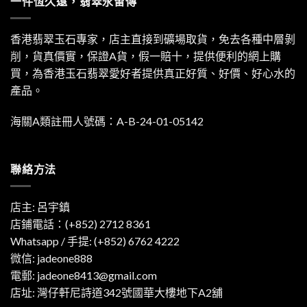
一件恆久遠，翡翠永留傳
香港翡翠玉石專家，店主直接到礦場取貨，免去各種中層剝
削，貨真價實，保證A貨，假一賠十，提供便利的網上購
買，為香港玉石翡翠愛好者提供真正好質、好價、好心水的
產品。
海關A類註冊人號碼：A-B-24-01-05142
聯絡方法
店主: 呂宇鎮
店鋪電話：(+852) 2712 8361
Whatsapp / 手提:
(+852) 6762 4222
微信: jadeone888
電郵:
jadeone8413@gmail.com
店址: 灣仔軒尼詩道342號國華大樓地下A2舖