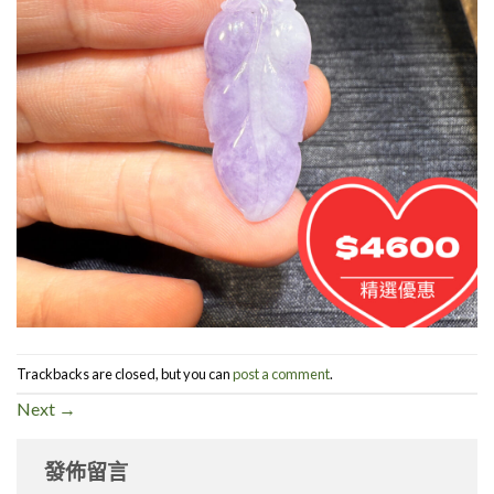
Trackbacks are closed, but you can
post a comment
.
Next
→
發佈留言