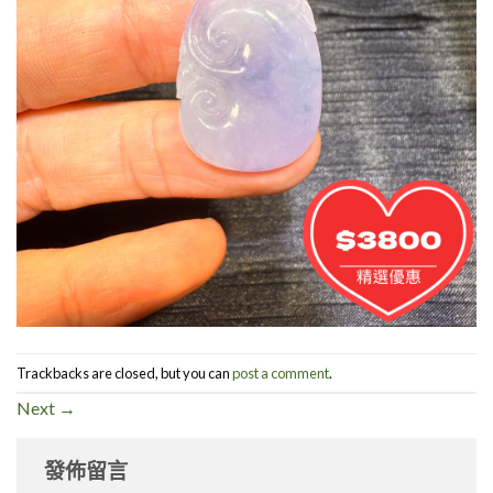
Trackbacks are closed, but you can
post a comment
.
Next
→
發佈留言