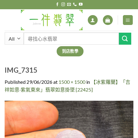
Skip
to
content
搜
尋
關
到店教學
鍵
字:
IMG_7315
Published
29/06/2026
at
1500 × 1500
in
【冰紫羅蘭】「吉
祥如意·紫氣東來」翡翠如意掛墜 [22425]