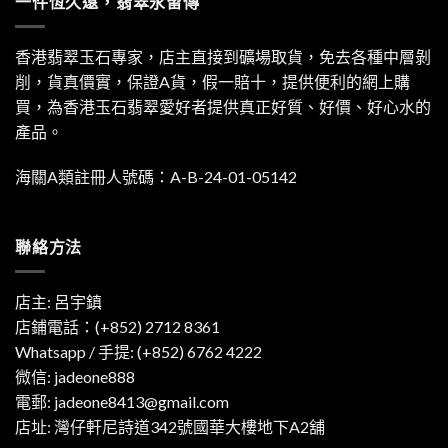
一件恆久遠，翡翠永留傳
香港翡翠玉石專家，店主直接到礦場取貨，免去各種中層剝
削，貨真價實，保證A貨，假一賠十，提供便利的網上購
買，為香港玉石翡翠愛好者提供真正好質、好價、好心水的
產品。
海關A類註冊人號碼：A-B-24-01-05142
聯絡方法
店主: 呂宇鎮
店鋪電話：(+852) 2712 8361
Whatsapp / 手提:
(+852) 6762 4222
微信: jadeone888
電郵:
jadeone8413@gmail.com
店址: 灣仔軒尼詩道342號國華大樓地下A2舖