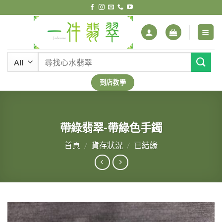
Skip
to
content
搜
尋
關
到店教學
鍵
字:
帶綠翡翠-帶綠色手鐲
首頁
/
貨存狀況
/
已結緣