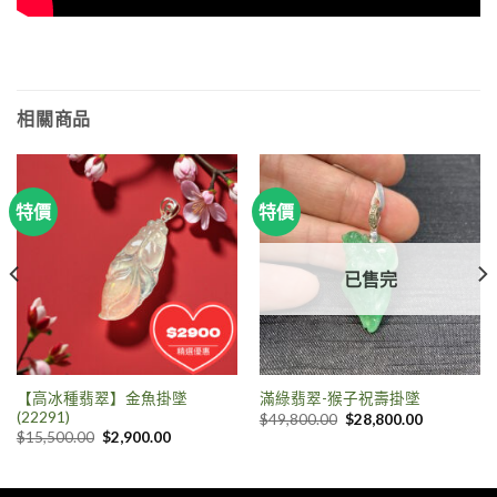
相關商品
特價
特價
已售完
【高冰種翡翠】金魚掛墜
滿綠翡翠-猴子祝壽掛墜
(22291)
$
49,800.00
$
28,800.00
$
15,500.00
$
2,900.00