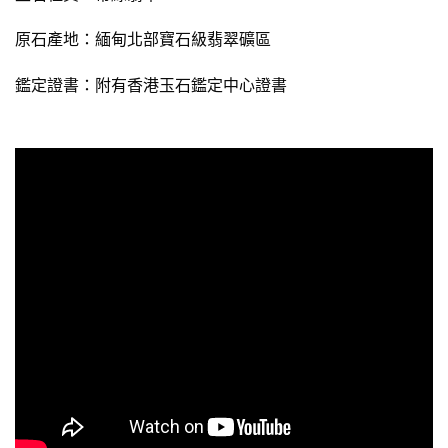
原石產地：緬甸北部寶石級翡翠礦區
鑑定證書：
附有
香港玉石鑑定中心證書