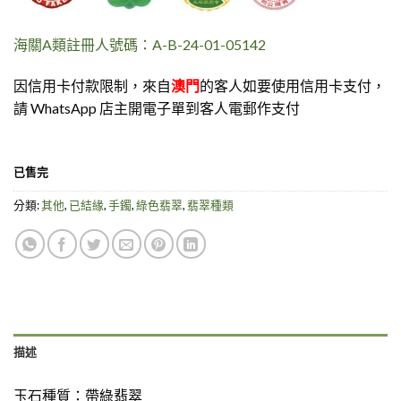
海關A類註冊人號碼：A-B-24-01-05142
因信用卡付款限制，來自
澳門
的客人如要使用信用卡支付，
請 WhatsApp 店主開電子單到客人電郵作支付
已售完
分類:
其他
,
已結緣
,
手鐲
,
綠色翡翠
,
翡翠種類
描述
玉石種質：
帶綠翡翠