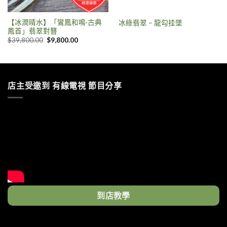
【冰潤晴水】「鸞鳳和鳴·古典
冰綠翡翠 – 龍勾挂墜
鳳首」翡翠對簪
$
39,800.00
$
9,800.00
店主受邀到 有線電視 節目分享
到店教學