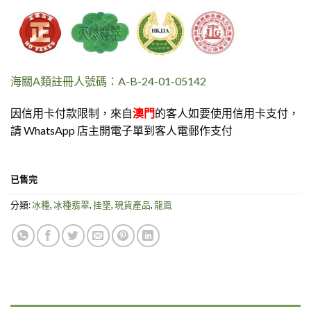
海關A類註冊人號碼：A-B-24-01-05142
因信用卡付款限制，來自
澳門
的客人如要使用信用卡支付，
請 WhatsApp 店主開電子單到客人電郵作支付
已售完
分類:
冰種
,
冰種翡翠
,
挂墜
,
現貨產品
,
龍鳯