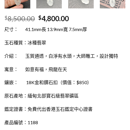
8,500.00
4,800.00
$
$
尺寸： 41.1mm長 13.9mm寛 7.5mm厚
玉石種質：冰種翡翠
介紹： 玉質通透，白淨有水頭，大師雕工，設計獨特
寓意： 如意有福，飛龍在天
鑲嵌： 18K金和鑽石扣（價值：$850）
原石產地：緬甸北部寶石級翡翠礦區
鑑定證書：免費代出香港玉石鑑定中心證書
產品編號：1188