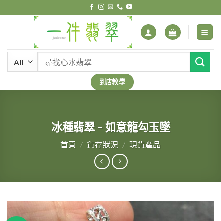
Skip
to
content
搜
尋
關
到店教學
鍵
字:
冰種翡翠 – 如意龍勾玉墜
首頁
/
貨存狀況
/
現貨產品