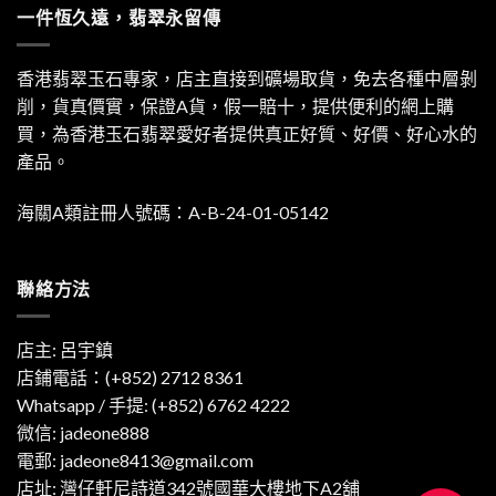
一件恆久遠，翡翠永留傳
香港翡翠玉石專家，店主直接到礦場取貨，免去各種中層剝
削，貨真價實，保證A貨，假一賠十，提供便利的網上購
買，為香港玉石翡翠愛好者提供真正好質、好價、好心水的
產品。
海關A類註冊人號碼：A-B-24-01-05142
聯絡方法
店主: 呂宇鎮
店鋪電話：(+852) 2712 8361
Whatsapp / 手提:
(+852) 6762 4222
微信: jadeone888
電郵:
jadeone8413@gmail.com
店址: 灣仔軒尼詩道342號國華大樓地下A2舖