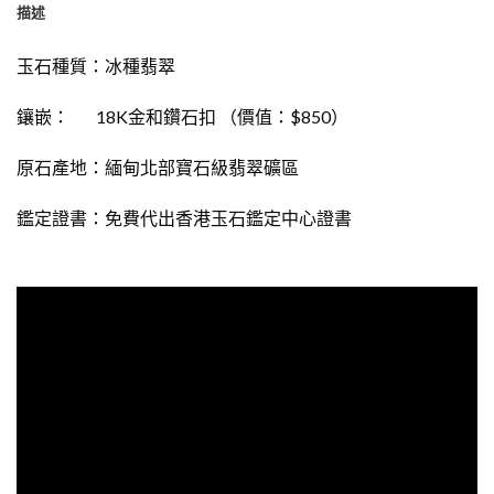
描述
玉石種質：
冰種翡翠
鑲嵌： 18K金和鑽石扣 （價值：$850）
原石產地：緬甸北部寶石級翡翠礦區
鑑定證書：免費代出
香港玉石鑑定中心證書