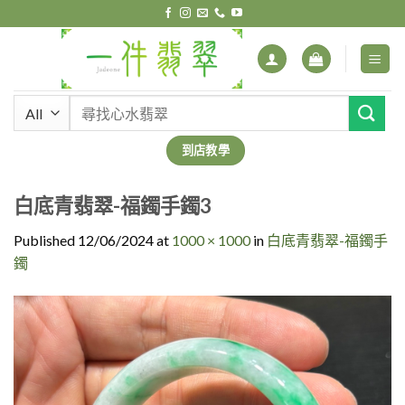
Skip
to
content
搜
尋
關
到店教學
鍵
字:
白底青翡翠-福鐲手鐲3
Published
12/06/2024
at
1000 × 1000
in
白底青翡翠-福鐲手
鐲