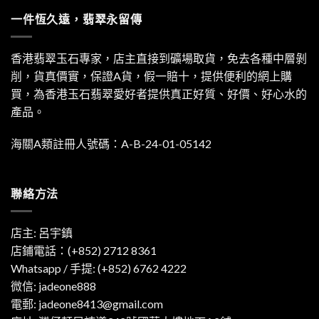
一件恆久遠，翡翠永留傳
香港翡翠玉石專家，店主直接到礦場取貨，免去各種中層剝
削，貨真價實，保證A貨，假一賠十，提供便利的網上購
買，為香港玉石翡翠愛好者提供真正好質、好價、好心水的
產品。
海關A類註冊人號碼：A-B-24-01-05142
聯絡方法
店主: 呂宇鎮
店鋪電話：(+852) 2712 8361
Whatsapp / 手提:
(+852) 6762 4222
微信: jadeone888
電郵:
jadeone8413@gmail.com