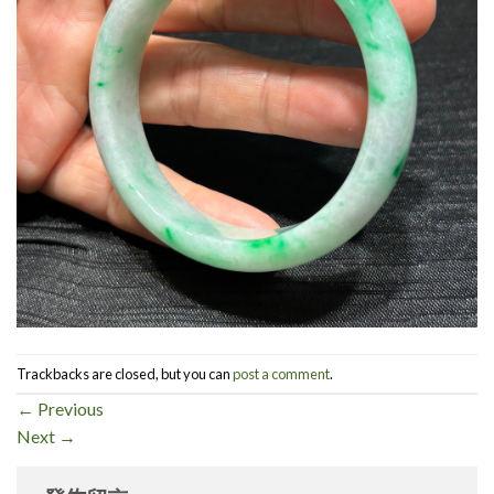
Trackbacks are closed, but you can
post a comment
.
←
Previous
Next
→