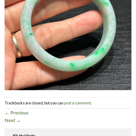
Trackbacks are closed, but you can
post a comment
.
←
Previous
Next
→