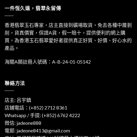
一件恆久遠，翡翠永留傳
香港翡翠玉石專家，店主直接到礦場取貨，免去各種中層剝
削，貨真價實，保證A貨，假一賠十，提供便利的網上購
買，為香港玉石翡翠愛好者提供真正好質、好價、好心水的
產品。
海關A類註冊人號碼：A-B-24-01-05142
聯絡方法
店主: 呂宇鎮
店鋪電話：(+852) 2712 8361
Whatsapp / 手提:
(+852) 6762 4222
微信: jadeone888
電郵:
jadeone8413@gmail.com