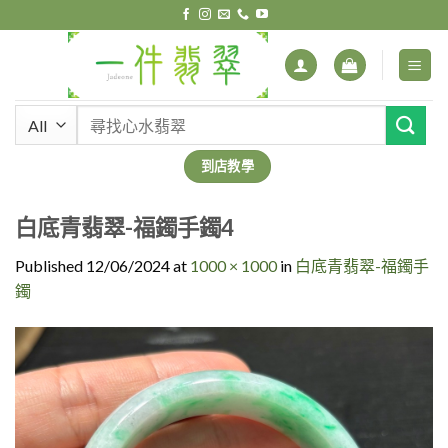
Skip
to
content
搜
尋
關
到店教學
鍵
字:
白底青翡翠-福鐲手鐲4
Published
12/06/2024
at
1000 × 1000
in
白底青翡翠-福鐲手
鐲