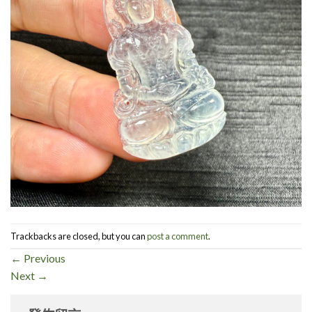
Trackbacks are closed, but you can
post a comment
.
←
Previous
Next
→