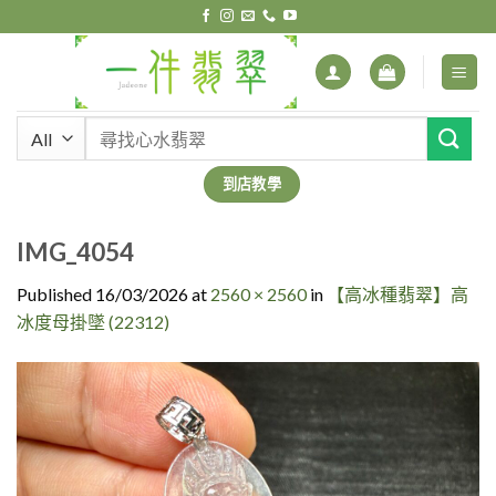
Skip
to
content
搜
尋
關
到店教學
鍵
字:
IMG_4054
Published
16/03/2026
at
2560 × 2560
in
【高冰種翡翠】高
冰度母掛墜 (22312)