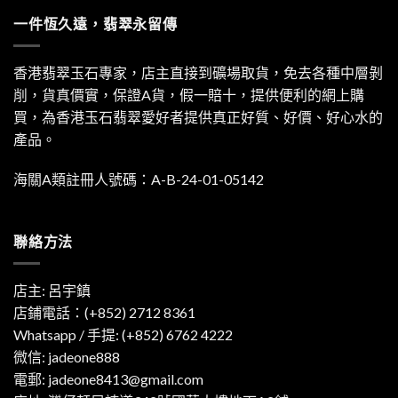
一件恆久遠，翡翠永留傳
香港翡翠玉石專家，店主直接到礦場取貨，免去各種中層剝
削，貨真價實，保證A貨，假一賠十，提供便利的網上購
買，為香港玉石翡翠愛好者提供真正好質、好價、好心水的
產品。
海關A類註冊人號碼：A-B-24-01-05142
聯絡方法
店主: 呂宇鎮
店鋪電話：(+852) 2712 8361
Whatsapp / 手提:
(+852) 6762 4222
微信: jadeone888
電郵:
jadeone8413@gmail.com